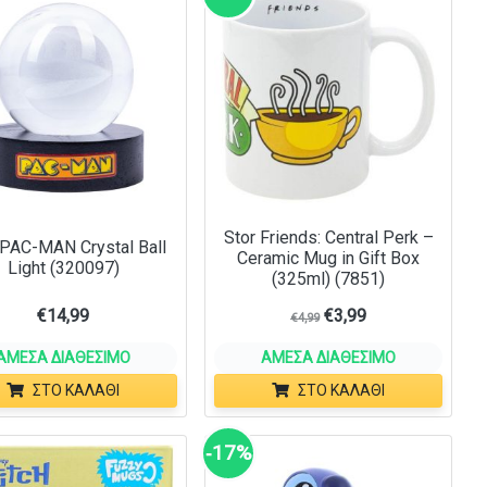
Stor Friends: Central Perk –
 PAC-MAN Crystal Ball
Ceramic Mug in Gift Box
Light (320097)
(325ml) (7851)
€
14,99
€
3,99
€
4,99
ΆΜΕΣΑ ΔΙΑΘΈΣΙΜΟ
ΆΜΕΣΑ ΔΙΑΘΈΣΙΜΟ
ΣΤΟ ΚΑΛΆΘΙ
ΣΤΟ ΚΑΛΆΘΙ
‑17%