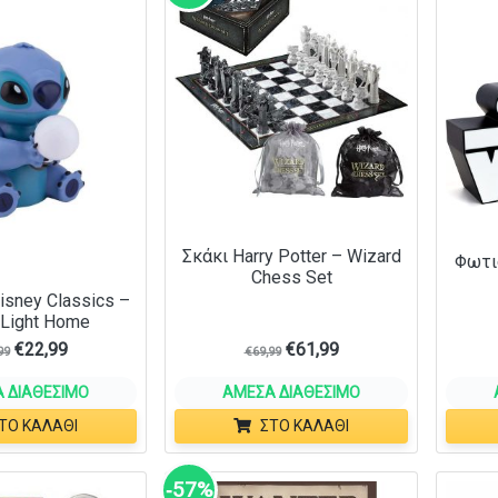
Σκάκι Harry Potter – Wizard
Φωτισ
Chess Set
isney Classics –
 Light Home
€
22,99
€
61,99
99
€
69,99
 ΔΙΑΘΈΣΙΜΟ
ΆΜΕΣΑ ΔΙΑΘΈΣΙΜΟ
ΤΟ ΚΑΛΆΘΙ
ΣΤΟ ΚΑΛΆΘΙ
‑57%