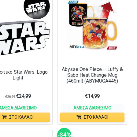
Abysse One Piece – Luffy &
τικό Star Wars: Logo
Sabo Heat Change Mug
Light
(460ml) (ABYMUGA445)
€
24,99
€
14,99
€
26,99
ΆΜΕΣΑ ΔΙΑΘΈΣΙΜΟ
ΆΜΕΣΑ ΔΙΑΘΈΣΙΜΟ
ΣΤΟ ΚΑΛΆΘΙ
ΣΤΟ ΚΑΛΆΘΙ
‑34%