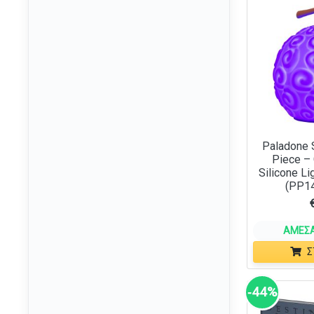
One Piece
(17)
One Punch Man
(2)
Pac-Man
(1)
Playstation
(1)
Pokemon
(3)
Spider-Man
(1)
Spongebob
(2)
Paladone 
Piece –
Star Wars
(3)
Silicone Li
(PP1
Stranger Things
(1)
The Lord of the Rings
(2)
The Witcher
ΆΜΕΣΑ
(1)
Σ
Yu-Gi-Oh!
(1)
‑44%