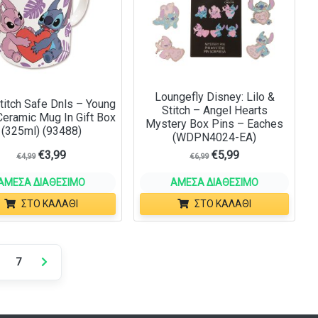
Loungefly Disney: Lilo &
Stitch Safe Dnls – Young
Stitch – Angel Hearts
Ceramic Mug In Gift Box
Mystery Box Pins – Eaches
(325ml) (93488)
(WDPN4024-EA)
€
3,99
€
5,99
€
4,99
€
6,99
ΆΜΕΣΑ ΔΙΑΘΈΣΙΜΟ
ΆΜΕΣΑ ΔΙΑΘΈΣΙΜΟ
ΣΤΟ ΚΑΛΆΘΙ
ΣΤΟ ΚΑΛΆΘΙ
7
Next page