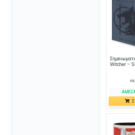
Σημειωματάρ
Witcher – S
€
8,
ΆΜΕΣΑ
Σ