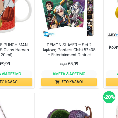
E PUNCH MAN:
DEMON SLAYER – Set 2
Κούπ
 S Class Heroes
Αφίσες Posters Chibi 52×38
320 ml)
– Entertainment District
€
9,99
€
5,99
€
9,99
 ΔΙΑΘΈΣΙΜΟ
ΆΜΕΣΑ ΔΙΑΘΈΣΙΜΟ
ΤΟ ΚΑΛΆΘΙ
ΣΤΟ ΚΑΛΆΘΙ
‑20%