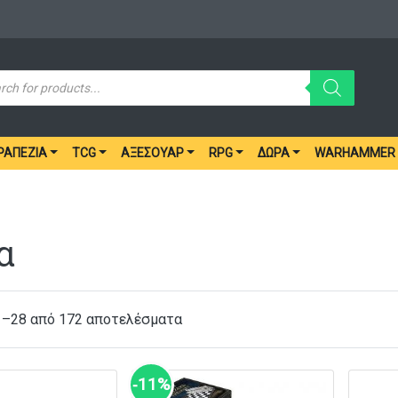
ucts
ch
ΡΑΠΈΖΙΑ
TCG
ΑΞΕΣΟΥΆΡ
RPG
ΔΏΡΑ
WARHAMMER
α
1–28 από 172 αποτελέσματα
‑11%