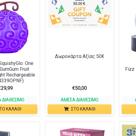
Δωροκάρτα Αξίας 50€
SquishyGlo: One
 GumGum Fruit
Fizz
ght Rechargeable
4339OPNF)
€
29,99
€
50,00
 ΔΙΑΘΈΣΙΜΟ
ΆΜΕΣΑ ΔΙΑΘΈΣΙΜΟ
ΤΟ ΚΑΛΆΘΙ
ΣΤΟ ΚΑΛΆΘΙ