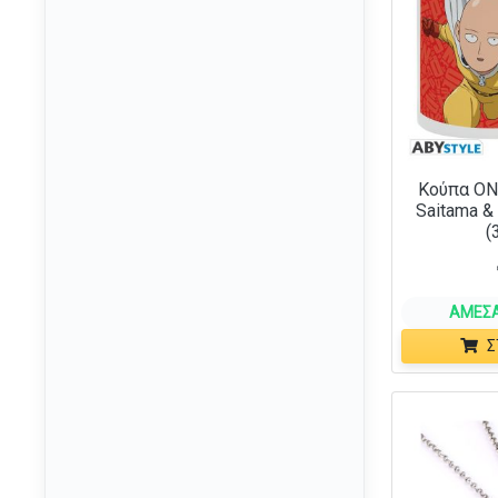
Κούπα ON
Saitama &
(
ΆΜΕΣΑ
Σ