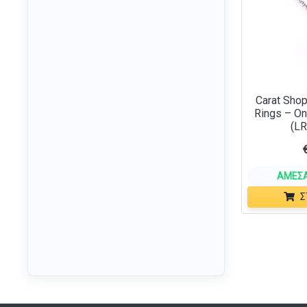
Carat Shop
Rings – On
(L
ΆΜΕΣΑ
Σ