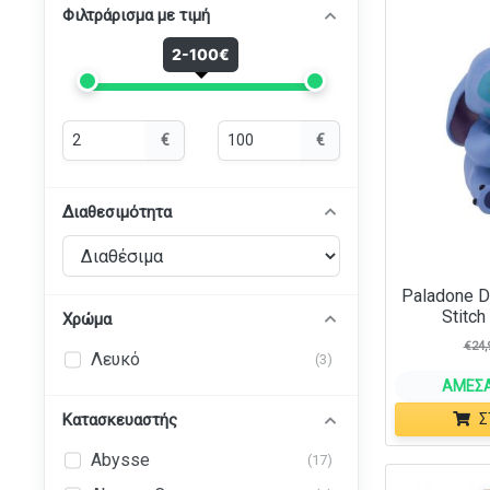
Φιλτράρισμα με τιμή
2-100€
Ελάχιστη
Μέγιστη
€
€
τιμή
τιμή
Διαθεσιμότητα
Paladone D
Stitch
Χρώμα
€
24,
Λευκό
(3)
ΆΜΕΣΑ
Σ
Κατασκευαστής
Abysse
(17)