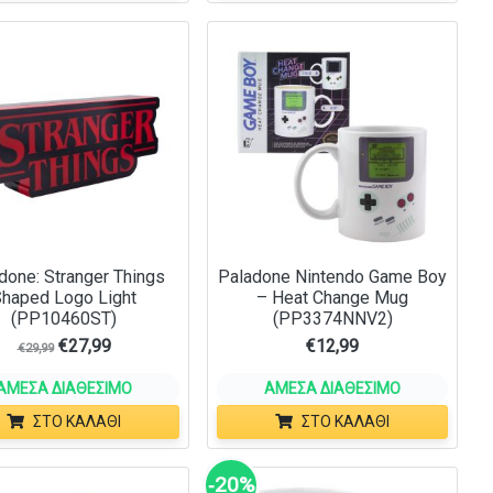
done: Stranger Things
Paladone Nintendo Game Boy
haped Logo Light
– Heat Change Mug
(PP10460ST)
(PP3374NNV2)
€
27,99
€
12,99
€
29,99
ΆΜΕΣΑ ΔΙΑΘΈΣΙΜΟ
ΆΜΕΣΑ ΔΙΑΘΈΣΙΜΟ
ΣΤΟ ΚΑΛΆΘΙ
ΣΤΟ ΚΑΛΆΘΙ
‑20%