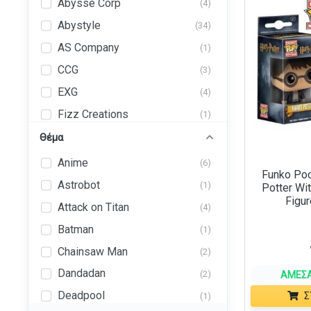
Abysse Corp
(4)
Abystyle
(34)
AS Company
(1)
CCG
(3)
EXG
(4)
Fizz Creations
(1)
Funko
Θέμα
(2)
GB Eye
(14)
Anime
(6)
Funko Poc
Getc
(2)
Astrobot
(1)
Potter Wi
Figur
GlassStaff
(7)
Attack on Titan
(4)
Grupo Erik
(2)
Batman
(1)
Heroic Feet
(5)
Chainsaw Man
(2)
HF Art
(2)
Dandadan
(2)
ΆΜΕΣΑ
INCENDIO
(1)
Deadpool
Σ
(1)