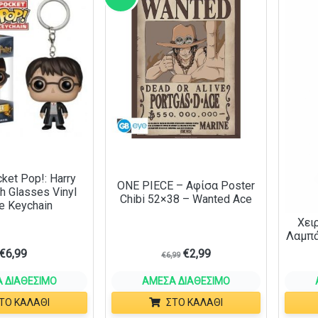
ket Pop!: Harry
ONE PIECE – Αφίσα Poster
th Glasses Vinyl
Chibi 52×38 – Wanted Ace
e Keychain
Χει
Λαμπά
€
6,99
€
2,99
€
6,99
 ΔΙΑΘΈΣΙΜΟ
ΆΜΕΣΑ ΔΙΑΘΈΣΙΜΟ
ΤΟ ΚΑΛΆΘΙ
ΣΤΟ ΚΑΛΆΘΙ