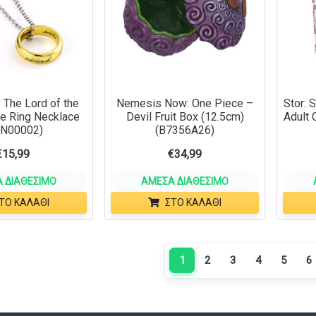
 The Lord of the
Nemesis Now: One Piece –
Stor: 
e Ring Necklace
Devil Fruit Box (12.5cm)
Adult 
RN00002)
(B7356A26)
€
15,99
€
34,99
 ΔΙΑΘΈΣΙΜΟ
ΆΜΕΣΑ ΔΙΑΘΈΣΙΜΟ
ΤΟ ΚΑΛΆΘΙ
ΣΤΟ ΚΑΛΆΘΙ
1
2
3
4
5
6