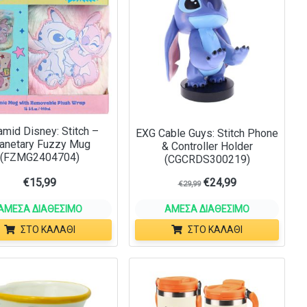
amid Disney: Stitch –
EXG Cable Guys: Stitch Phone
anetary Fuzzy Mug
& Controller Holder
(FZMG2404704)
(CGCRDS300219)
€
15,99
€
24,99
€
29,99
ΆΜΕΣΑ ΔΙΑΘΈΣΙΜΟ
ΆΜΕΣΑ ΔΙΑΘΈΣΙΜΟ
ΣΤΟ ΚΑΛΆΘΙ
ΣΤΟ ΚΑΛΆΘΙ