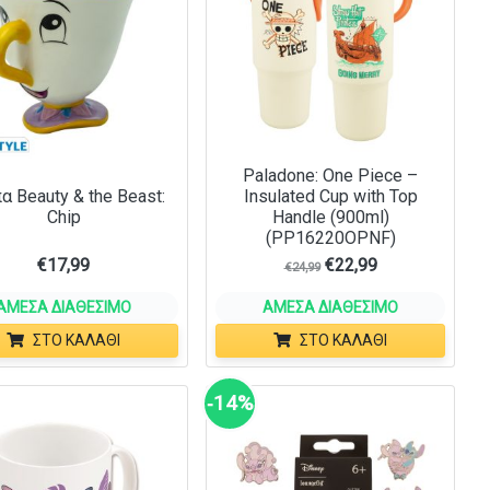
Paladone: One Piece –
α Beauty & the Beast:
Insulated Cup with Top
Chip
Handle (900ml)
(PP16220OPNF)
€
17,99
€
22,99
€
24,99
ΆΜΕΣΑ ΔΙΑΘΈΣΙΜΟ
ΆΜΕΣΑ ΔΙΑΘΈΣΙΜΟ
ΣΤΟ ΚΑΛΆΘΙ
ΣΤΟ ΚΑΛΆΘΙ
‑14%