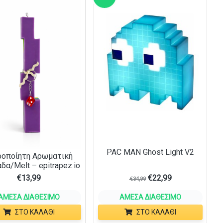
PAC MAN Ghost Light V2
ροποίητη Αρωματική
δα/Melt – epitrapez.io
€
13,99
€
22,99
€
34,99
ΆΜΕΣΑ ΔΙΑΘΈΣΙΜΟ
ΆΜΕΣΑ ΔΙΑΘΈΣΙΜΟ
ΣΤΟ ΚΑΛΆΘΙ
ΣΤΟ ΚΑΛΆΘΙ