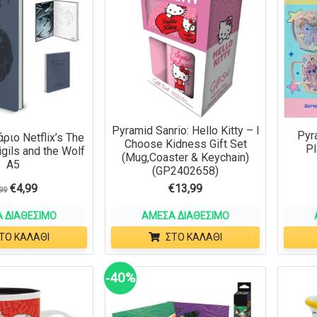
Pyramid Sanrio: Hello Kitty – I
Pyr
ιο Netflix’s The
Choose Kidness Gift Set
Pl
igils and the Wolf
(Mug,Coaster & Keychain)
A5
(GP2402658)
€
4,99
€
13,99
99
 ΔΙΑΘΈΣΙΜΟ
ΆΜΕΣΑ ΔΙΑΘΈΣΙΜΟ
ΤΟ ΚΑΛΆΘΙ
ΣΤΟ ΚΑΛΆΘΙ
‑40%