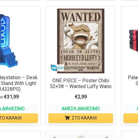
laystation – Desk
Pala
ONE PIECE – Poster Chibi
Stand With Light
S
52×38 – Wanted Luffy Wano
14328PS)
€
31,99
€
2,99
99
 ΔΙΑΘΈΣΙΜΟ
ΆΜΕΣΑ ΔΙΑΘΈΣΙΜΟ
ΤΟ ΚΑΛΆΘΙ
ΣΤΟ ΚΑΛΆΘΙ