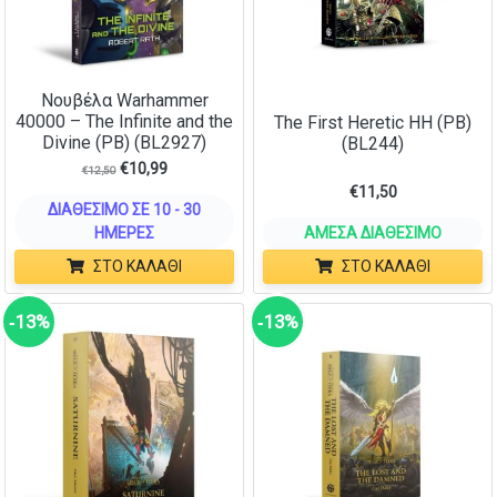
Νουβέλα Warhammer
40000 – The Infinite and the
The First Heretic HH (PB)
Divine (PB) (BL2927)
(BL244)
€
10,99
€
12,50
€
11,50
ΔΙΑΘΈΣΙΜΟ ΣΕ 10 - 30
ΗΜΈΡΕΣ
ΆΜΕΣΑ ΔΙΑΘΈΣΙΜΟ
ΣΤΟ ΚΑΛΆΘΙ
ΣΤΟ ΚΑΛΆΘΙ
‑13%
‑13%