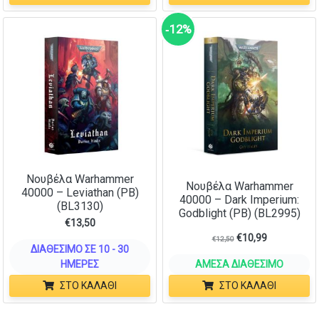
‑12%
Νουβέλα Warhammer
Νουβέλα Warhammer
40000 – Leviathan (PB)
40000 – Dark Imperium:
(BL3130)
Godblight (PB) (BL2995)
€
13,50
€
10,99
€
12,50
ΔΙΑΘΈΣΙΜΟ ΣΕ 10 - 30
ΗΜΈΡΕΣ
ΆΜΕΣΑ ΔΙΑΘΈΣΙΜΟ
ΣΤΟ ΚΑΛΆΘΙ
ΣΤΟ ΚΑΛΆΘΙ