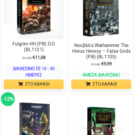
Fulgrim HH (PB) D.O.
Νουβέλα Warhammer The
(BL1121)
Horus Heresy – False Gods
(PB) (BL1105)
€
11,08
€
11,50
€
9,99
€
11,50
ΔΙΑΘΈΣΙΜΟ ΣΕ 10 - 30
ΗΜΈΡΕΣ
ΆΜΕΣΑ ΔΙΑΘΈΣΙΜΟ
ΣΤΟ ΚΑΛΆΘΙ
ΣΤΟ ΚΑΛΆΘΙ
‑12%