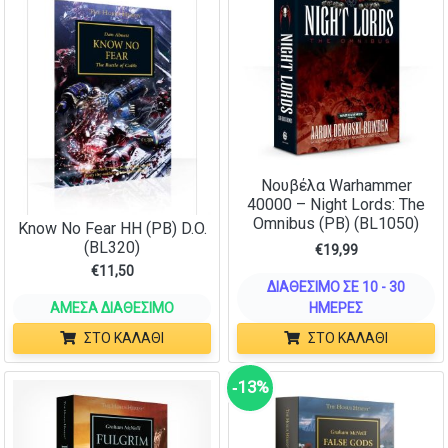
Νουβέλα Warhammer
40000 – Night Lords: The
Omnibus (PB) (BL1050)
Know No Fear HH (PB) D.O.
(BL320)
€
19,99
€
11,50
ΔΙΑΘΈΣΙΜΟ ΣΕ 10 - 30
ΆΜΕΣΑ ΔΙΑΘΈΣΙΜΟ
ΗΜΈΡΕΣ
ΣΤΟ ΚΑΛΆΘΙ
ΣΤΟ ΚΑΛΆΘΙ
‑13%