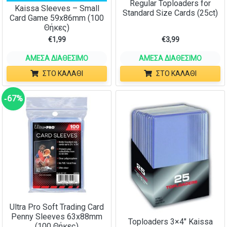
Regular Toploaders for
Kaissa Sleeves – Small
Standard Size Cards (25ct)
Card Game 59x86mm (100
Θήκες)
€
1,99
€
3,99
ΆΜΕΣΑ ΔΙΑΘΈΣΙΜΟ
ΆΜΕΣΑ ΔΙΑΘΈΣΙΜΟ
ΣΤΟ ΚΑΛΆΘΙ
ΣΤΟ ΚΑΛΆΘΙ
‑67%
Ultra Pro Soft Trading Card
Penny Sleeves 63x88mm
Toploaders 3×4″ Kaissa
(100 Θήκες)