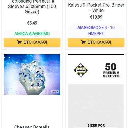
Toploading Perfect Fit
Kaissa 9-Pocket Pro-Binder
Sleeves 63x88mm (100
– White
Θήκες)
€
19,99
€
5,49
ΔΙΑΘΈΣΙΜΟ ΣΕ 4 - 10
ΆΜΕΣΑ ΔΙΑΘΈΣΙΜΟ
ΗΜΈΡΕΣ
ΣΤΟ ΚΑΛΆΘΙ
ΣΤΟ ΚΑΛΆΘΙ
Chessex Borealis