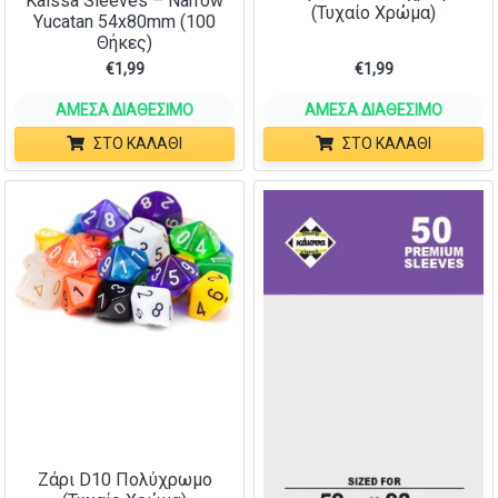
Kaissa Sleeves – Narrow
(Τυχαίο Χρώμα)
Yucatan 54x80mm (100
Θήκες)
€
1,99
€
1,99
ΆΜΕΣΑ ΔΙΑΘΈΣΙΜΟ
ΆΜΕΣΑ ΔΙΑΘΈΣΙΜΟ
ΣΤΟ ΚΑΛΆΘΙ
ΣΤΟ ΚΑΛΆΘΙ
Ζάρι D10 Πολύχρωμο