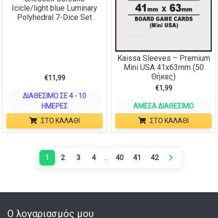
Icicle/light blue Luminary
Polyhedral 7-Dice Set
Kaissa Sleeves – Premium
Mini USA 41x63mm (50
Θήκες)
€
11,99
€
1,99
ΔΙΑΘΈΣΙΜΟ ΣΕ 4 - 10
ΗΜΈΡΕΣ
ΆΜΕΣΑ ΔΙΑΘΈΣΙΜΟ
ΣΤΟ ΚΑΛΆΘΙ
ΣΤΟ ΚΑΛΆΘΙ
1
2
3
4
…
40
41
42
Next page
Ο λογαριασμός μου