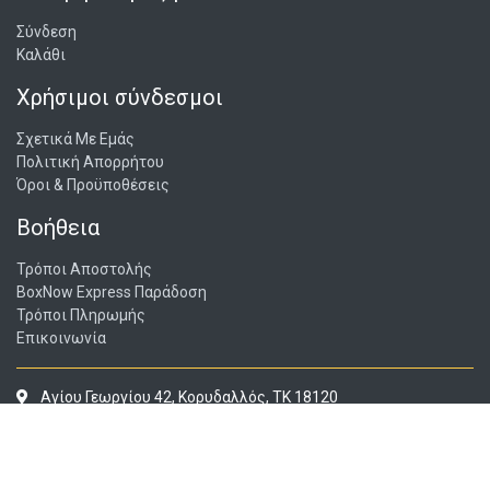
Σύνδεση
Καλάθι
Χρήσιμοι σύνδεσμοι
Σχετικά Με Εμάς
Πολιτική Απορρήτου
Όροι & Προϋποθέσεις
Βοήθεια
Τρόποι Αποστολής
BoxNow Express Παράδοση
Τρόποι Πληρωμής
Επικοινωνία
Αγίου Γεωργίου 42, Κορυδαλλός, ΤΚ 18120
Δευτέρα, Τετάρτη
: 10:00 - 18:00,
Τρίτη, Πέμπτη, Παρασκευή
:
10:00 - 20:00,
Σάββατο
: 12:00 - 15:00
info@epitrapez.io