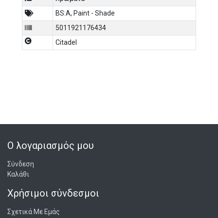
BS:A
,
Paint - Shade
5011921176434
Citadel
Ο λογαριασμός μου
Σύνδεση
Καλάθι
Χρήσιμοι σύνδεσμοι
Σχετικά Με Εμάς