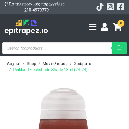
Για τηλεφωνικές παραγγελίες:
210-4979779
0
Products
search
Αρχική
Shop
Μοντελισμός
Χρώματα
Reikland Fleshshade Shade 18ml (24-24)