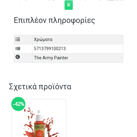
and all manner of Greens. If in doubt: go for STRONG
Tone!
Επιπλέον πληροφορίες
Χρώματα
5713799100213
The Army Painter
Σχετικά προϊόντα
‑42%