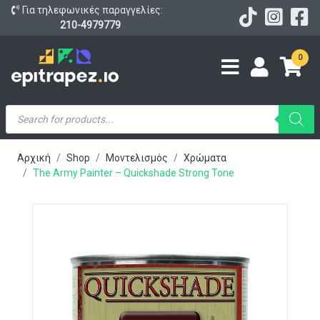
Για τηλεφωνικές παραγγελίες:
210-4979779
0
Products
search
Αρχική
Shop
Μοντελισμός
Χρώματα
The Army Painter – Quickshade Strong Tone