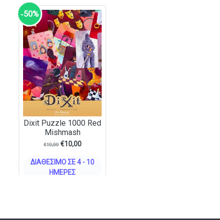
‑50%
Dixit Puzzle 1000 Red
Mishmash
€
10,00
€
19,99
ΔΙΑΘΈΣΙΜΟ ΣΕ 4 - 10
ΗΜΈΡΕΣ
ΣΤΟ ΚΑΛΆΘΙ