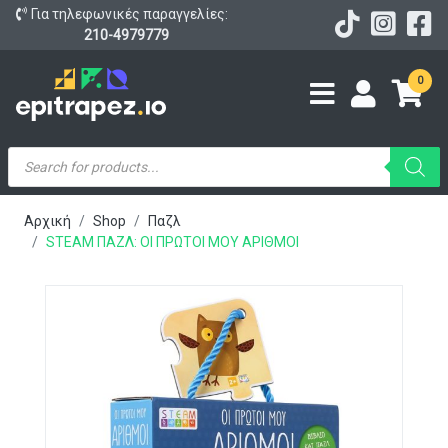
Για τηλεφωνικές παραγγελίες:
210-4979779
0
Products
search
Αρχική
Shop
Παζλ
STEAM ΠΑΖΛ: OI ΠΡΩΤΟΙ MOY ΑΡΙΘΜΟΙ