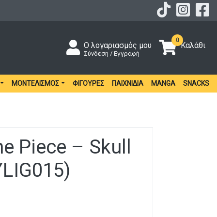
0
Ο λογαριασμός μου
Καλάθι
Σύνδεση / Εγγραφή
ΜΟΝΤΕΛΙΣΜΌΣ
ΦΙΓΟΎΡΕΣ
ΠΑΙΧΝΊΔΙΑ
MANGA
SNACKS
e Piece – Skull
LIG015)