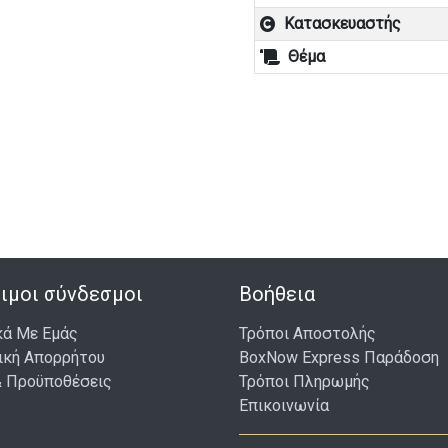
Κατασκευαστής
Θέμα
ιμοι σύνδεσμοι
Βοήθεια
κά Με Εμάς
Τρόποι Αποστολής
ική Απορρήτου
BoxNow Express Παράδοση
& Προϋποθέσεις
Τρόποι Πληρωμής
Επικοινωνία