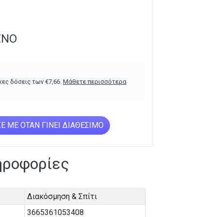
ΈΝΟ
κες δόσεις των
€
7,66
.
Μάθετε περισσότερα
Ε ΜΕ ΌΤΑΝ ΓΊΝΕΙ ΔΙΑΘΈΣΙΜΟ
ηροφορίες
Διακόσμηση & Σπίτι
3665361053408