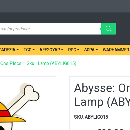
ucts
ch
ΡΑΠΈΖΙΑ
TCG
ΑΞΕΣΟΥΆΡ
RPG
ΔΏΡΑ
WARHAMMER
 One Piece – Skull Lamp (ABYLIG015)
Abysse: On
Lamp (ABY
SKU:
ABYLIG015