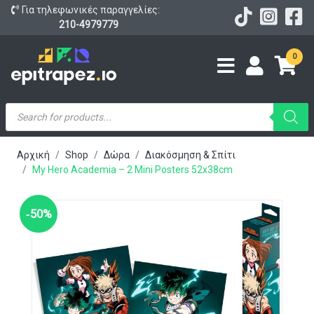
Για τηλεφωνικές παραγγελίες:
210-4979779
0
Products
search
Αρχική
Shop
Δώρα
Διακόσμηση & Σπίτι
My Hero Academia – 2 Mini Posters 52x38cm
‑50%