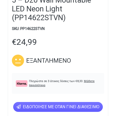
5 – D20 Wall Mountable
LED Neon Light
(PP14622STVN)
SKU:
PP14622STVN
€
24,99
ΕΞΑΝΤΛΗΜΈΝΟ
Πληρώστε σε 3 άτοκες δόσεις των
€
8,33
.
Μάθετε
περισσότερα
ΕΙΔΟΠΟΊΗΣΕ ΜΕ ΌΤΑΝ ΓΊΝΕΙ ΔΙΑΘΈΣΙΜΟ