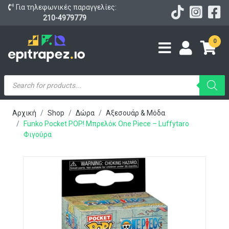
Για τηλεφωνικές παραγγελίες:
210-4979779
0
Products
search
Αρχική
Shop
Δώρα
Αξεσουάρ & Μόδα
Funko Pocket POP! Μπρελόκ One Piece – Luffytaro
Φιγούρα