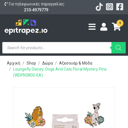
Για τηλεφωνικές παραγγελίες:
210-4979779
0
Products
search
Αρχική
Shop
Δώρα
Αξεσουάρ & Μόδα
Loungefly Disney: Dogs And Cats Floral Mystery Pins
(WDPN3800-EA)