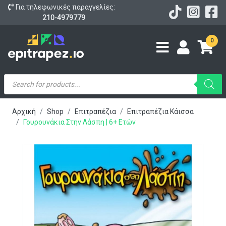
Για τηλεφωνικές παραγγελίες:
210-4979779
0
Products
search
Αρχική
Shop
Επιτραπέζια
Επιτραπέζια Κάισσα
Γουρουνάκια Στην Λάσπη | 6+ Ετών