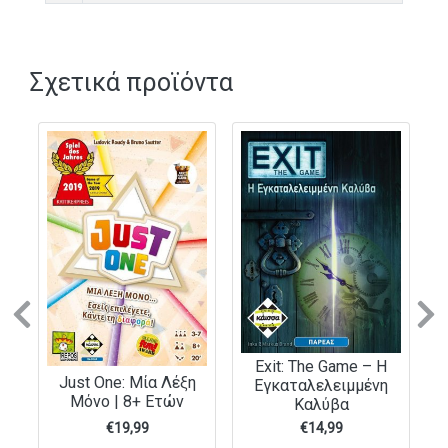
Σχετικά προϊόντα
Previous
N
Exit: The Game – Η
Just One: Μία Λέξη
Εγκαταλελειμμένη
Μόνο | 8+ Ετών
Καλύβα
€
19,99
€
14,99