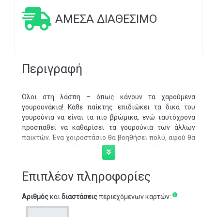
ΆΜΕΣΑ ΔΙΑΘΈΣΙΜΟ
Περιγραφή
Όλοι στη λάσπη – όπως κάνουν τα χαρούμενα
γουρουνάκια! Κάθε παίκτης επιδιώκει τα δικά του
γουρούνια να είναι τα πιο βρώμικα, ενώ ταυτόχρονα
προσπαθεί να καθαρίσει τα γουρούνια των άλλων
παικτών. Ένα χοιροστάσιο θα βοηθήσει πολύ, αφού θα
προστατέψει τα ζώα από τις καιρικές συνθήκες.
Και οι πονηροί χοιροτρόφοι θα φροντίσουν να
καρφώσουν την πόρτα του χοιροστασίου τους, πριν
Επιπλέον πληροφορίες
μπουν οι άλλοι παίκτες μέσα για να τους καθαρίσουν
τα γουρούνια…
Αριθμός
και
διαστάσεις
περιεχόμενων καρτών:
Ένα επιτραπέζιο παιχνίδι για 2-4 Ενήλικες και παιδιά 7
ετών και άνω. Μέση διάρκεια παιχνιδιού: 10′.