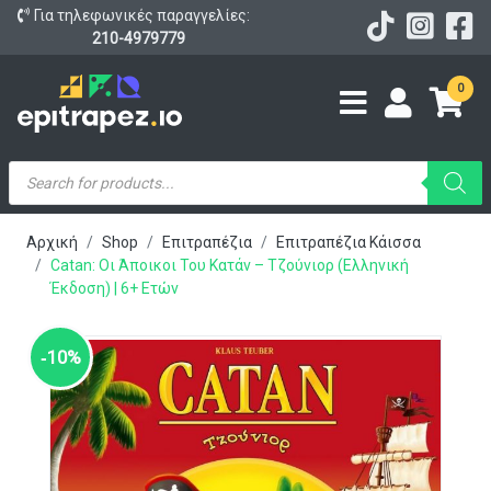
Για τηλεφωνικές παραγγελίες:
210-4979779
0
Products
search
Αρχική
Shop
Επιτραπέζια
Επιτραπέζια Κάισσα
Catan: Οι Άποικοι Του Κατάν – Τζούνιορ (Ελληνική
Έκδοση) | 6+ Ετών
‑10%