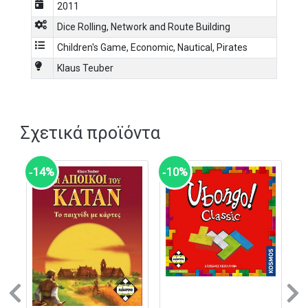
2011
Dice Rolling
,
Network and Route Building
Children's Game
,
Economic
,
Nautical
,
Pirates
Klaus Teuber
Σχετικά προϊόντα
‑14%
‑10%
Previous
N