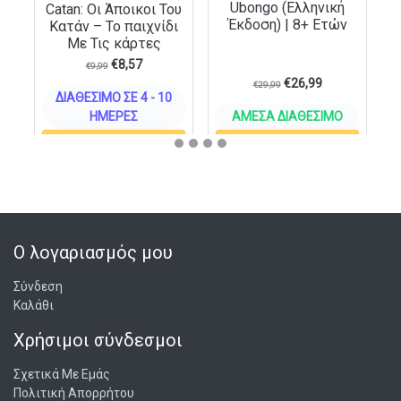
Ubongo (Ελληνική
Catan: Οι Άποικοι Του
Έκδοση) | 8+ Ετών
Κατάν – Το παιχνίδι
Με Τις κάρτες
€
8,57
€
9,99
€
26,99
€
29,99
ΔΙΑΘΈΣΙΜΟ ΣΕ 4 - 10
ΗΜΈΡΕΣ
ΆΜΕΣΑ ΔΙΑΘΈΣΙΜΟ
ΣΤΟ ΚΑΛΆΘΙ
ΣΤΟ ΚΑΛΆΘΙ
Ο λογαριασμός μου
Σύνδεση
Καλάθι
Χρήσιμοι σύνδεσμοι
Σχετικά Με Εμάς
Πολιτική Απορρήτου