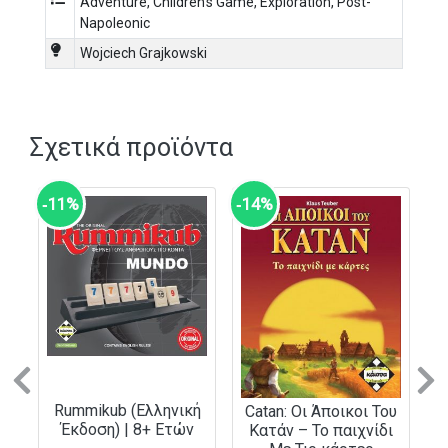
Adventure
,
Children's Game
,
Exploration
,
Post-
Napoleonic
Wojciech Grajkowski
Σχετικά προϊόντα
‑11%
‑14%
Previous
N
Rummikub (Ελληνική
Catan: Οι Άποικοι Του
Έκδοση) | 8+ Ετών
Κατάν – Το παιχνίδι