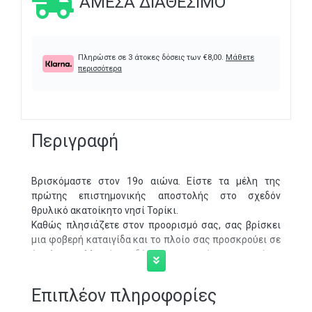
ΆΜΕΣΑ ΔΙΑΘΈΣΙΜΟ
Πληρώστε σε 3 άτοκες δόσεις των
€
8,00
.
Μάθετε
περισσότερα
Περιγραφή
Βρισκόμαστε στον 19ο αιώνα. Είστε τα μέλη της
πρώτης επιστημονικής αποστολής στο σχεδόν
θρυλικό ακατοίκητο νησί Τορίκι.
Καθώς πλησιάζετε στον προορισμό σας, σας βρίσκει
μια φοβερή καταιγίδα και το πλοίο σας προσκρούει σε
ύφαλους. Με όση δύναμη σας έχει απομείνει,
κολυμπάτε στην ακτή, και εδώ ξεκινάει η περιπέτεια
σας!
Επιπλέον πληροφορίες
Έχετε ό,τι χρειάζεται για να αντιμετωπίσετε τις