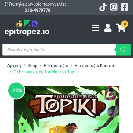
Για τηλεφωνικές παραγγελίες:
210-4979779
0
Products
search
Αρχική
Shop
Επιτραπέζια
Επιτραπέζια Κάισσα
Οι Εξερευνητές Του Νησιού Τορίκι
‑20%