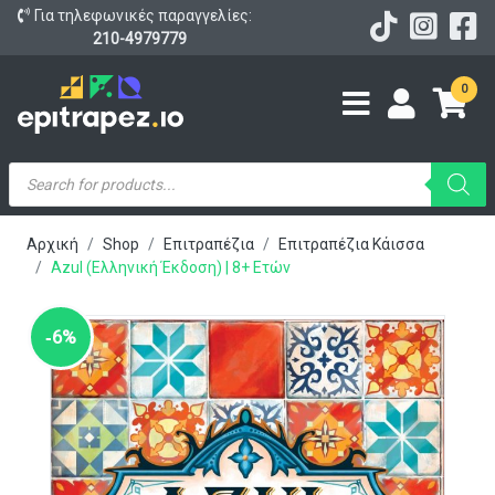
Για τηλεφωνικές παραγγελίες:
210-4979779
0
Products
search
Αρχική
Shop
Επιτραπέζια
Επιτραπέζια Κάισσα
Azul (Ελληνική Έκδοση) | 8+ Ετών
‑6%