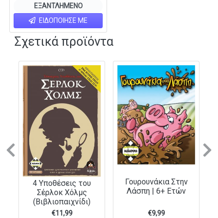
ΕΞΑΝΤΛΗΜΈΝΟ
ΕΙΔΟΠΟΊΗΣΕ ΜΕ
Σχετικά προϊόντα
Previous
N
Γουρουνάκια Στην
4 Υποθέσεις του
Λάσπη | 6+ Ετών
Σέρλοκ Χόλμς
(Βιβλιοπαιχνίδι)
€
11,99
€
9,99