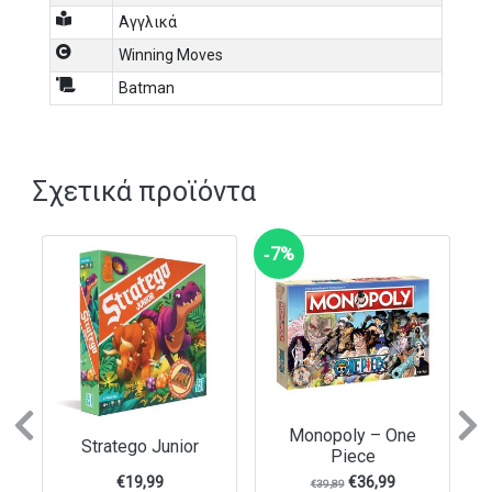
Αγγλικά
Winning Moves
Batman
Σχετικά προϊόντα
‑7%
Previous
N
Monopoly – One
Stratego Junior
Piece
€
19,99
€
36,99
€
39,89