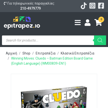
Για τηλεφωνικές παραγγελίες:
210-4979779
0
Products
search
Αρχική
Shop
Επιτραπέζια
Κλασικά Επιτραπέζια
Winning Moves: Cluedo – Batman Edition Board Game
(English Language) (WM00839-EN1)