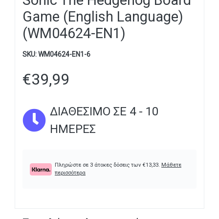
Sonic The Hedgehog Board
Game (English Language)
(WM04624-EN1)
SKU:
WM04624-EN1-6
€
39,99
ΔΙΑΘΈΣΙΜΟ ΣΕ 4 - 10
ΗΜΈΡΕΣ
Πληρώστε σε 3 άτοκες δόσεις των
€
13,33
.
Μάθετε
περισσότερα