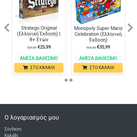
Previous
N
Stratego Original
Monopoly Super Mario
(Ελληνική Έκδοση) |
Celebration (Ελληνική
8+ Ετών
Έκδοση)
€
25,99
€
35,99
€
29,99
€
44,99
ΆΜΕΣΑ ΔΙΑΘΈΣΙΜΟ
ΆΜΕΣΑ ΔΙΑΘΈΣΙΜΟ
ΣΤΟ ΚΑΛΆΘΙ
ΣΤΟ ΚΑΛΆΘΙ
Ο λογαριασμός μου
Σύνδεση
Καλάθι