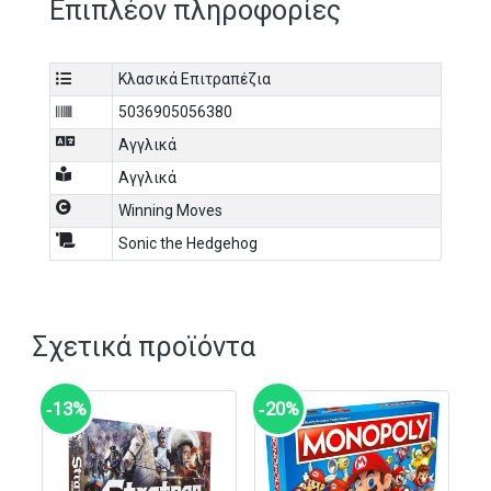
Επιπλέον πληροφορίες
Κλασικά Επιτραπέζια
5036905056380
Αγγλικά
Αγγλικά
Winning Moves
Sonic the Hedgehog
Σχετικά προϊόντα
‑13%
‑20%