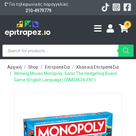
Για τηλεφωνικές παραγγελίες:
210-4979779
0
Products
search
Αρχική
Shop
Επιτραπέζια
Κλασικά Επιτραπέζια
Winning Moves Monopoly: Sonic The Hedgehog Board
Game (English Language) (WM04624-EN1)