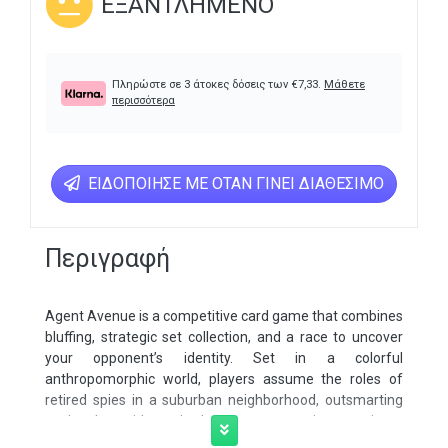
ΕΞΑΝΤΛΗΜΈΝΟ
Πληρώστε σε 3 άτοκες δόσεις των
€
7,33
.
Μάθετε
περισσότερα
ΕΙΔΟΠΟΊΗΣΕ ΜΕ ΌΤΑΝ ΓΊΝΕΙ ΔΙΑΘΈΣΙΜΟ
Περιγραφή
Agent Avenue is a competitive card game that combines
bluffing, strategic set collection, and a race to uncover
your opponent’s identity. Set in a colorful
anthropomorphic world, players assume the roles of
retired spies in a suburban neighborhood, outsmarting
each other with cards that can score points or trigger
special effects. The game’s art brings to life a quirky