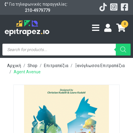
Για τηλεφωνικές παραγγελίες:
210-4979779
0
Products
search
Αρχική
Shop
Επιτραπέζια
Ξενόγλωσσα Επιτραπέζια
Agent Avenue