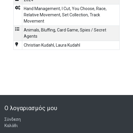
Hand Management
,
I Cut, You Choose
,
Race
,
Relative Movement
,
Set Collection
,
Track
Movement
Animals
,
Bluffing
,
Card Game
,
Spies / Secret
Agents
Christian Kudahl
,
Laura Kudahl
Ο λογαριασμός μου
Σύνδεση
Καλάθι