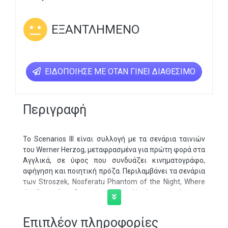
ΕΞΑΝΤΛΗΜΈΝΟ
ΕΙΔΟΠΟΊΗΣΕ ΜΕ ΌΤΑΝ ΓΊΝΕΙ ΔΙΑΘΈΣΙΜΟ
Περιγραφή
Το Scenarios III είναι συλλογή με τα σενάρια ταινιών
του Werner Herzog, μεταφρασμένα για πρώτη φορά στα
Αγγλικά, σε ύφος που συνδυάζει κινηματογράφο,
αφήγηση και ποιητική πρόζα. Περιλαμβάνει τα σενάρια
των Stroszek, Nosferatu Phantom of the Night, Where
the Green Ants Dream και Cobra Verde, προσφέροντας
μια ματιά στο δημιουργικό όραμα του σκηνοθέτη και
στις διαφορές ανάμεσα στο κείμενο και την τελική
Επιπλέον πληροφορίες
μορφή των ταινιών.