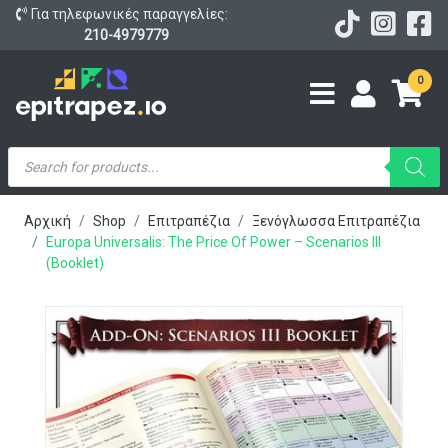
Για τηλεφωνικές παραγγελίες:
210-4979779
0
Products
search
Αρχική
Shop
Επιτραπέζια
Ξενόγλωσσα Επιτραπέζια
Europa Universalis: The Price Of Power – Scenarios III
(Booklet)