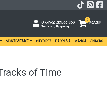
0
Ο λογαριασμός μου
Καλάθι
Σύνδεση / Εγγραφή
ΜΟΝΤΕΛΙΣΜΌΣ
ΦΙΓΟΎΡΕΣ
ΠΑΙΧΝΊΔΙΑ
MANGA
SNACKS
 Tracks of Time