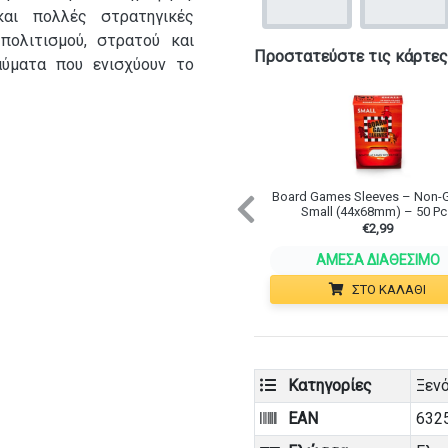
και πολλές στρατηγικές
πολιτισμού, στρατού και
Προστατεύστε τις κάρτες
αύματα που ενισχύουν το
Board Games Sleeves – Non-G
Previous
Small (44x68mm) – 50 Pc
€
2,99
ΆΜΕΣΑ ΔΙΑΘΈΣΙΜΟ
ΣΤΟ ΚΑΛΆΘΙ
Κατηγορίες
Ξεν
EAN
632