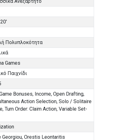
σσικά Ανεξάρτητο
20'
λή Πολυπλοκότητα
λικά
ma Games
κό Παιχνίδι
5
 Game Bonuses
,
Income
,
Open Drafting
,
ltaneous Action Selection
,
Solo / Solitaire
e
,
Turn Order: Claim Action
,
Variable Set-
ization
 Georgiou
,
Orestis Leontaritis