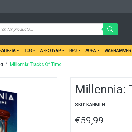
ucts
ch
ΡΑΠΈΖΙΑ
TCG
ΑΞΕΣΟΥΆΡ
RPG
ΔΏΡΑ
WARHAMMER
ια
Millennia: Tracks Of Time
Millennia:
SKU:
KARMLN
€
59,99