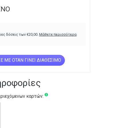
ΈΝΟ
κες δόσεις των
€
20,00
.
Μάθετε περισσότερα
Ε ΜΕ ΌΤΑΝ ΓΊΝΕΙ ΔΙΑΘΈΣΙΜΟ
ηροφορίες
ριεχόμενων καρτών: