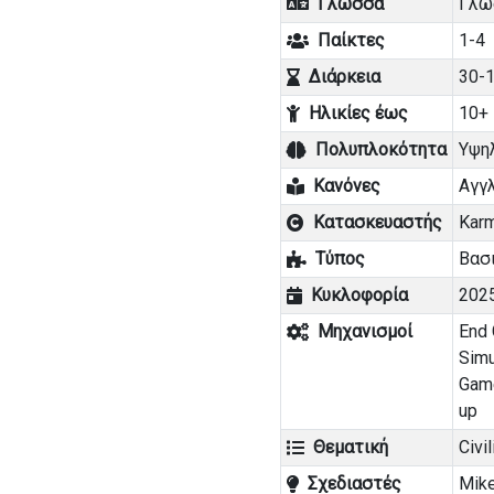
Γλώσσα
Γλω
Παίκτες
1-4
Διάρκεια
30-1
Ηλικίες έως
10+
Πολυπλοκότητα
Υψη
Κανόνες
Αγγ
Κατασκευαστής
Kar
Τύπος
Βασι
Κυκλοφορία
202
Μηχανισμοί
End
Simu
Gam
up
Θεματική
Civil
Σχεδιαστές
Mike