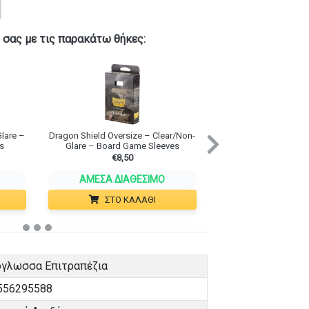
 σας με τις παρακάτω θήκες:
lare –
Dragon Shield Oversize – Clear/Non-
Next
s
Glare – Board Game Sleeves
€
8,50
ΆΜΕΣΑ ΔΙΑΘΈΣΙΜΟ
ΣΤΟ ΚΑΛΆΘΙ
όγλωσσα Επιτραπέζια
556295588