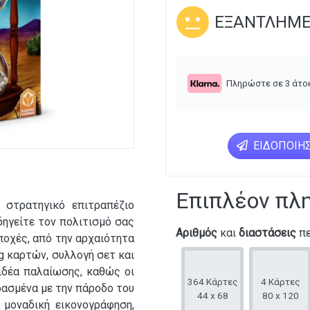
ΕΞΑΝΤΛΗΜ
Πληρώστε σε 3 άτο
ΕΙΔΟΠΟΊΗΣ
Επιπλέον πλ
α στρατηγικό επιτραπέζιο
δηγείτε τον πολιτισμό σας
Αριθμός
και
διαστάσεις
πε
ποχές, από την αρχαιότητα
ng καρτών, συλλογή σετ και
η ιδέα παλαίωσης, καθώς οι
364 Κάρτες
4 Κάρτες
ερασμένα με την πάροδο του
44 x 68
80 x 120
μοναδική εικονογράφηση,