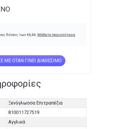
ΈΝΟ
κες δόσεις των
€
6,66
.
Μάθετε περισσότερα
Ε ΜΕ ΌΤΑΝ ΓΊΝΕΙ ΔΙΑΘΈΣΙΜΟ
ηροφορίες
Ξενόγλωσσα Επιτραπέζια
810011727519
Αγγλικά