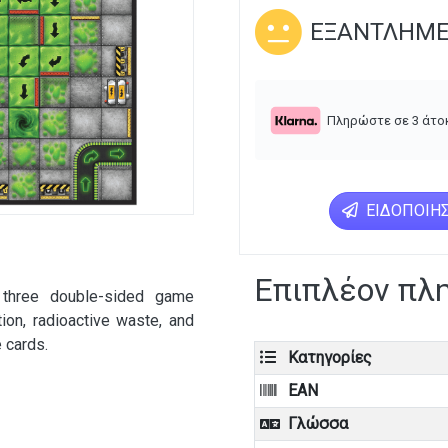
ΕΞΑΝΤΛΗΜ
Πληρώστε σε 3 άτο
ΕΙΔΟΠΟΊΗΣ
Επιπλέον πλ
 three double-sided game
ion, radioactive waste, and
 cards.
Κατηγορίες
EAN
Γλώσσα