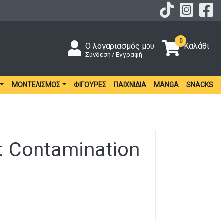
0
Ο λογαριασμός μου
Καλάθι
Σύνδεση / Εγγραφή
ΜΟΝΤΕΛΙΣΜΌΣ
ΦΙΓΟΎΡΕΣ
ΠΑΙΧΝΊΔΙΑ
MANGA
SNACKS
: Contamination