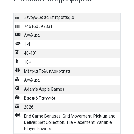
παρτίδας ώστε να μπορείς να σχεδιάζεις μπροστά. Η
ροή βασίζεται σε δύο απλές ενέργειες που γίνονται με
Ξενόγλωσσα Επιτραπέζια
οποιαδήποτε σειρά, με σκοράρισμα μέσω σετ
δαχτυλιδιών σε ιερά και επιλογές που προσθέτουν ένα
746160597331
καθαρό, παζλ αίσθημα στο παιχνίδι. Για περισσότερη
Αγγλικά
ποικιλία, μπορείς να παίξεις συμμετρικά ή να
αναποδογυρίσεις δράκους ή νησιά για διαφορετικούς
1-4
συνδυασμούς.
40-40'
10+
Μέτρια Πολυπλοκότητα
Αγγλικά
Adam's Apple Games
Βασικό Παιχνίδι
2026
End Game Bonuses
,
Grid Movement
,
Pick-up and
Deliver
,
Set Collection
,
Tile Placement
,
Variable
Player Powers