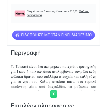
Πληρώστε σε 3 άτοκες δόσεις των
€
15,33
.
Μάθετε
περισσότερα
ΕΙΔΟΠΟΊΗΣΕ ΜΕ ΌΤΑΝ ΓΊΝΕΙ ΔΙΑΘΈΣΙΜΟ
Περιγραφή
Το Tatsumi είναι ένα αφηρημένο παιχνίδι στρατηγικής
για 1 έως 4 παίκτες, όπου αναλαμβάνεις τον ρόλο ενός
φύλακα δράκου που συλλέγει στοιχεία και καλή τύχη
για το νησί σου. Καθώς κινείσαι πάνω στο ταμπλό
πετώντας μέσα από δαχτυλίδια, τα μαζεύεις και
ταυτόχρονα μπλοκάρεις τους αντιπάλους. Η
τρισδιάστατη θαλάσσια επιφάνεια επιτρέπει γρήγορο
στήσιμο και μειώνει την τυχαιότητα, αφού οι πόροι
Επιπλέον πληροφορίες
παραμένουν στη θέση τους για όλη τη διάρκεια της