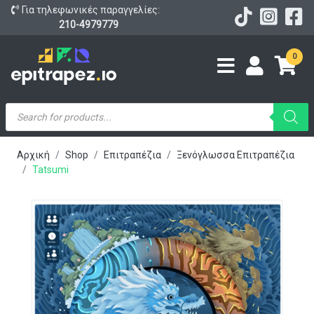
Για τηλεφωνικές παραγγελίες:
210-4979779
0
Products
search
Αρχική
Shop
Επιτραπέζια
Ξενόγλωσσα Επιτραπέζια
Tatsumi