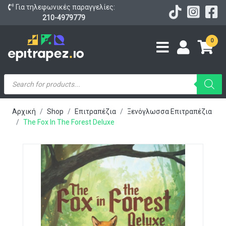
Για τηλεφωνικές παραγγελίες:
210-4979779
0
Products
search
Αρχική
Shop
Επιτραπέζια
Ξενόγλωσσα Επιτραπέζια
The Fox In The Forest Deluxe