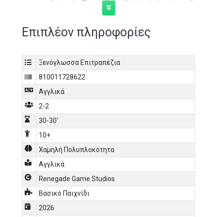
so many fairy tales.This deluxe edition includes three all-
new modules: special cards, goal cards, and poison
cards! Features new illustrations, foil stamping, and
Επιπλέον πληροφορίες
acrylic tokens.
Ξενόγλωσσα Επιτραπέζια
810011728622
Αγγλικά
2-2
30-30'
10+
Χαμηλή Πολυπλοκότητα
Αγγλικά
Renegade Game Studios
Βασικό Παιχνίδι
2026