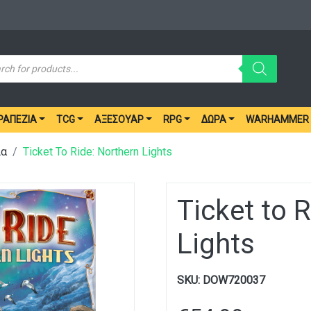
ucts
ch
ΡΑΠΈΖΙΑ
TCG
ΑΞΕΣΟΥΆΡ
RPG
ΔΏΡΑ
WARHAMMER
ια
Ticket To Ride: Northern Lights
Ticket to 
Lights
SKU:
DOW720037