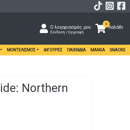
0
Ο λογαριασμός μου
Καλάθι
Σύνδεση / Εγγραφή
ΜΟΝΤΕΛΙΣΜΌΣ
ΦΙΓΟΎΡΕΣ
ΠΑΙΧΝΊΔΙΑ
MANGA
SNACKS
Ride: Northern