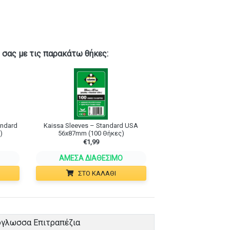
 σας με τις παρακάτω θήκες:
andard
Kaissa Sleeves – Standard USA
)
56x87mm (100 Θήκες)
€
1,99
ΆΜΕΣΑ ΔΙΑΘΈΣΙΜΟ
ΣΤΟ ΚΑΛΆΘΙ
όγλωσσα Επιτραπέζια