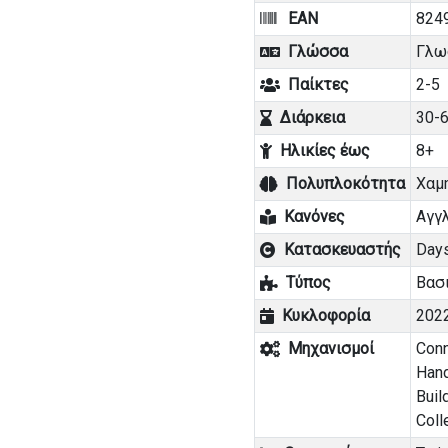
EAN
824
Γλώσσα
Γλω
Παίκτες
2-5
Διάρκεια
30-6
Ηλικίες έως
8+
Πολυπλοκότητα
Χαμ
Κανόνες
Αγγ
Κατασκευαστής
Day
Τύπος
Βασι
Κυκλοφορία
202
Μηχανισμοί
Conn
Han
Buil
Coll