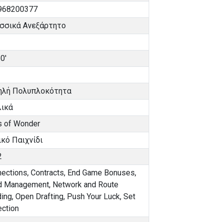
968200377
σσικά Ανεξάρτητο
0'
ηλή Πολυπλοκότητα
λικά
s of Wonder
κό Παιχνίδι
2
ections
,
Contracts
,
End Game Bonuses
,
d Management
,
Network and Route
ding
,
Open Drafting
,
Push Your Luck
,
Set
ection