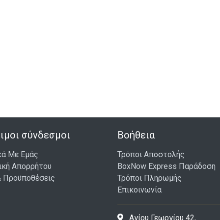
ιμοι σύνδεσμοι
Βοήθεια
κά Με Εμάς
Τρόποι Αποστολής
ική Απορρήτου
BoxNow Express Παράδοση
& Προϋποθέσεις
Τρόποι Πληρωμής
Επικοινωνία
Αγίου Γεωργίου 42,