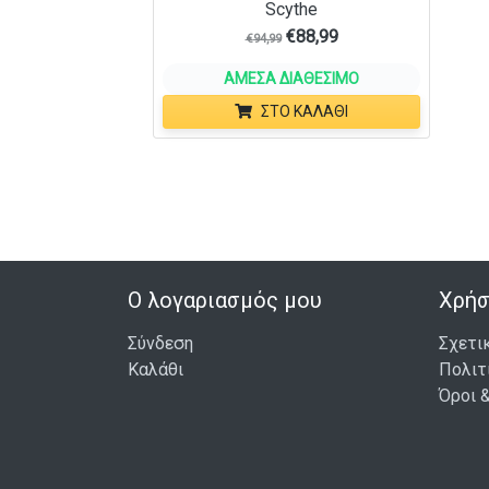
Scythe
€
88,99
€
94,99
ΆΜΕΣΑ ΔΙΑΘΈΣΙΜΟ
ΣΤΟ ΚΑΛΆΘΙ
Ο λογαριασμός μου
Χρήσ
Σύνδεση
Σχετι
Καλάθι
Πολιτ
Όροι 