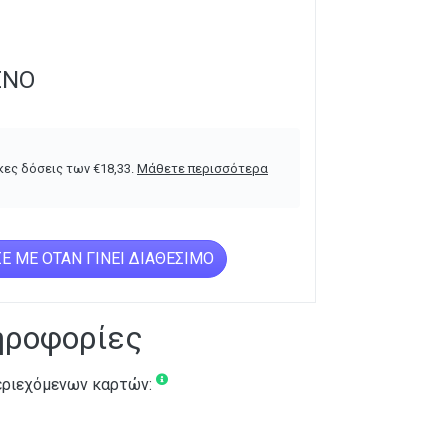
ΈΝΟ
κες δόσεις των
€
18,33
.
Μάθετε περισσότερα
Ε ΜΕ ΌΤΑΝ ΓΊΝΕΙ ΔΙΑΘΈΣΙΜΟ
ηροφορίες
ριεχόμενων καρτών: