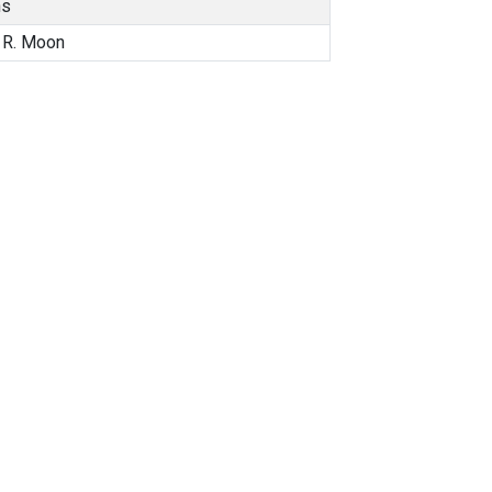
ns
 R. Moon