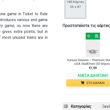
180 Κάρτες
56 x 87
lone game in Ticket to Ride
 introduces various end game
ry game, so now there are
Προστατεύστε τις κάρτες
gives extra points, but in
f most unused trains are in
Kaissa Sleeves – Premium St
USA 56x87mm (50 Θήκες
€
1,99
ΆΜΕΣΑ ΔΙΑΘΈΣΙΜΟ
ΣΤΟ ΚΑΛΆΘΙ
Κατηγορίες
Ξεν