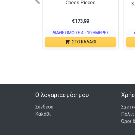
Previous
Chess Pieces
3
€
173,99
ΔΙΑΘΈΣΙΜΟ ΣΕ 4 - 10 ΗΜΈΡΕΣ
ΣΤΟ ΚΑΛΆΘΙ
Ο λογαριασμός μου
Χρήσ
Σύνδεση
Σχετι
Καλάθι
Πολιτ
Όροι 