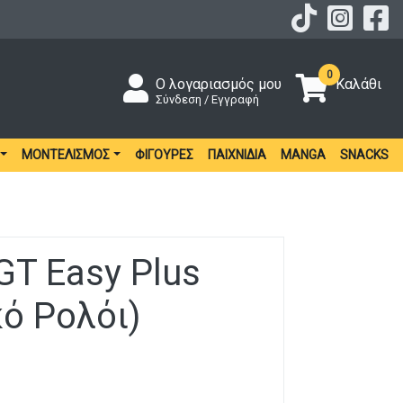
0
Ο λογαριασμός μου
Καλάθι
Σύνδεση / Εγγραφή
ΜΟΝΤΕΛΙΣΜΌΣ
ΦΙΓΟΎΡΕΣ
ΠΑΙΧΝΊΔΙΑ
MANGA
SNACKS
GT Easy Plus
κό Ρολόι)