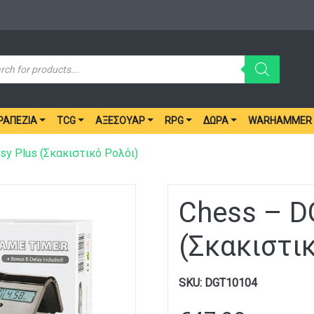
ucts
ch
ΡΑΠΈΖΙΑ
TCG
ΑΞΕΣΟΥΆΡ
RPG
ΔΏΡΑ
WARHAMMER
sy Plus (Σκακιστικό Ρολόι)
Chess – D
(Σκακιστι
SKU:
DGT10104