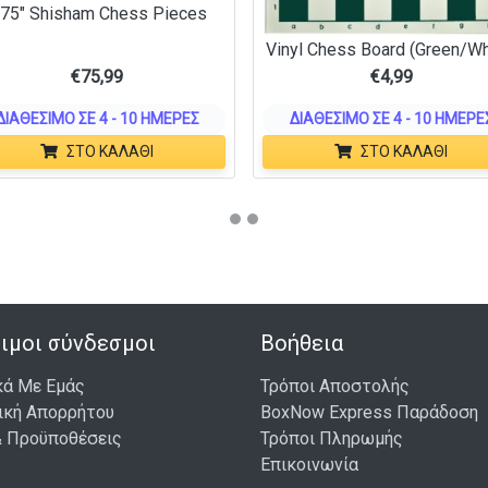
.75″ Shisham Chess Pieces
Vinyl Chess Board (Green/Wh
€
75,99
€
4,99
ΔΙΑΘΈΣΙΜΟ ΣΕ 4 - 10 ΗΜΈΡΕΣ
ΔΙΑΘΈΣΙΜΟ ΣΕ 4 - 10 ΗΜΈΡΕ
ΣΤΟ ΚΑΛΆΘΙ
ΣΤΟ ΚΑΛΆΘΙ
ιμοι σύνδεσμοι
Βοήθεια
κά Με Εμάς
Τρόποι Αποστολής
ική Απορρήτου
BoxNow Express Παράδοση
& Προϋποθέσεις
Τρόποι Πληρωμής
Επικοινωνία