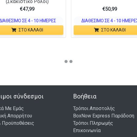
(Σκακιστικό Ρολόι)
€
47,99
€
50,99
ΔΙΑΘΈΣΙΜΟ ΣΕ 4 - 10 ΗΜΈΡΕΣ
ΔΙΑΘΈΣΙΜΟ ΣΕ 4 - 10 ΗΜΈΡΕ
ΣΤΟ ΚΑΛΆΘΙ
ΣΤΟ ΚΑΛΆΘΙ
ιμοι σύνδεσμοι
Βοήθεια
κά Με Εμάς
Τρόποι Αποστολής
ική Απορρήτου
BoxNow Express Παράδοση
& Προϋποθέσεις
Τρόποι Πληρωμής
Επικοινωνία