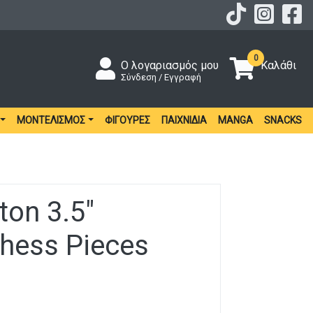
0
Ο λογαριασμός μου
Καλάθι
Σύνδεση / Εγγραφή
ΜΟΝΤΕΛΙΣΜΌΣ
ΦΙΓΟΎΡΕΣ
ΠΑΙΧΝΊΔΙΑ
MANGA
SNACKS
ton 3.5″
hess Pieces