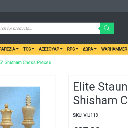
ucts
ch
ΡΑΠΈΖΙΑ
TCG
ΑΞΕΣΟΥΆΡ
RPG
ΔΏΡΑ
WARHAMMER
3.5″ Shisham Chess Pieces
Elite Staun
Shisham C
SKU:
VIJ113