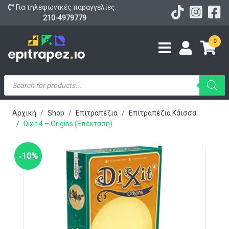
Για τηλεφωνικές παραγγελίες:
210-4979779
0
Products
search
Αρχική
Shop
Επιτραπέζια
Επιτραπέζια Κάισσα
Dixit 4 – Origins (Επέκταση)
‑10%