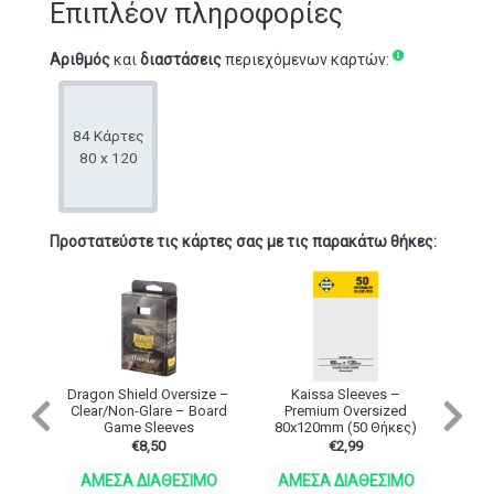
Επιπλέον πληροφορίες
Αριθμός
και
διαστάσεις
περιεχόμενων καρτών:
84 Κάρτες
80 x 120
Προστατεύστε τις κάρτες σας με τις παρακάτω θήκες:
Dragon Shield Oversize –
Kaissa Sleeves –
Clear/Non-Glare – Board
Premium Oversized
Previous
Ne
Game Sleeves
80x120mm (50 Θήκες)
€
8,50
€
2,99
ΆΜΕΣΑ ΔΙΑΘΈΣΙΜΟ
ΆΜΕΣΑ ΔΙΑΘΈΣΙΜΟ