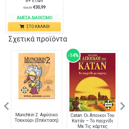
8+ Ετών
€
30,99
€
34,99
ΆΜΕΣΑ ΔΙΑΘΈΣΙΜΟ
ΣΤΟ ΚΑΛΆΘΙ
Σχετικά προϊόντα
‑14%
Previous
N
Munchkin 2: Αφύσικο
Catan: Οι Άποικοι Του
Τσεκούρι (Επέκταση)
Κατάν – Το παιχνίδι
Με Τις κάρτες