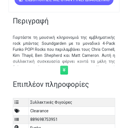
Περιγραφή
Γιορτάστε τη μουσική κληρονομιά της εμβληματικής
rock μπάντας Soundgarden με το μοναδικό 4-Pack
Funko POP! Rocks που περιλαμβάνει τους Chris Cornell,
Kim Thayil, Ben Shepherd και Matt Cameron. Αυτή η
συλλεκτική συσκευασία φέρνει κοντά τα μέλη της
διάσημης μπάντας, αποτυπώνοντας την εμβληματική
τους παρουσία και το χαρακτήρα τους με μοναδικές
λεπτομέρειες. Χαρακτηριστικά Προϊόντος: Υλικό:
Επιπλέον πληροφορίες
Υψηλής ποιότητας βινύλιο Ύψος Φιγούρας: Περίπου 10
εκατοστά για κάθε φιγούρα Λεπτομέρειες: Chris Cornell:
Η φιγούρα αναπαριστά τον εμβληματικό τραγουδιστή
Συλλεκτικές Φιγούρες
Chris Cornell με το χαρακτηριστικό του στυλ,
αποδίδοντας την ένταση και την ενέργεια της φωνής
Clearance
του. Η φιγούρα τονίζει τα χαρακτηριστικά του Chris,
889698753951
όπως η χαρακτηριστική του στάση και τα
χαρακτηριστικά του ρούχα Kim Thayil: Ο κιθαρίστας