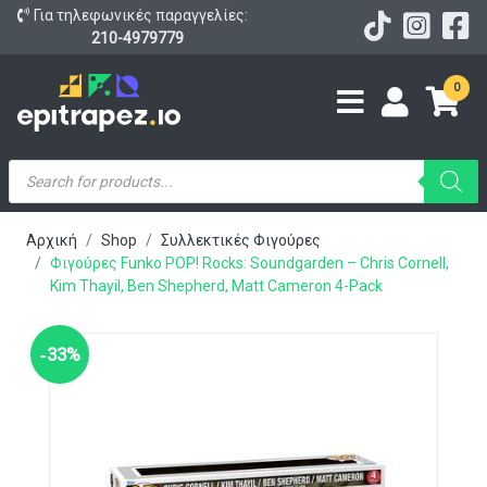
Για τηλεφωνικές παραγγελίες:
210-4979779
0
Products
search
Αρχική
Shop
Συλλεκτικές Φιγούρες
Φιγούρες Funko POP! Rocks: Soundgarden – Chris Cornell,
Kim Thayil, Ben Shepherd, Matt Cameron 4-Pack
‑33%