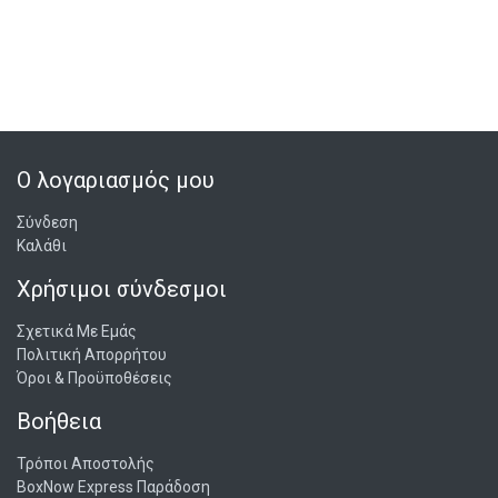
τους φανατικούς της μουσικής, τους λάτρεις των
συλλεκτικών φιγούρων, και ιδιαίτερα για εκείνους
που αγαπούν τη μουσική κληρονομιά των Soundgarden
Διακόσμηση: Ιδανικό για να διακοσμήσετε το δωμάτιο,
το γραφείο ή τον χώρο ψυχαγωγίας σας με φιγούρες
που αναδεικνύουν την ατμόσφαιρα και την ενέργεια
της μπάντας Αποκτήστε σήμερα το Funko POP! Rocks:
Ο λογαριασμός μου
Soundgarden – Chris Cornell, Kim Thayil, Ben Shepherd,
Matt Cameron 4-Pack και προσθέστε στη συλλογή σας
Σύνδεση
αυτήν τη μοναδική αναπαράσταση των εμβληματικών
Καλάθι
μελών της μπάντας!
Χρήσιμοι σύνδεσμοι
Σχετικά Με Εμάς
Πολιτική Απορρήτου
Όροι & Προϋποθέσεις
Βοήθεια
Τρόποι Αποστολής
BoxNow Express Παράδοση