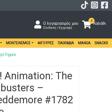
0
Ο λογαριασμός μου
Καλάθι
Σύνδεση / Εγγραφή
ΜΟΝΤΕΛΙΣΜΌΣ
ΦΙΓΟΎΡΕΣ
ΠΑΙΧΝΊΔΙΑ
MANGA
SNACKS
yl Figure
 Animation: The
tbusters –
eddemore #1782
e