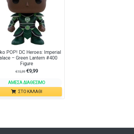
ko POP! DC Heroes: Imperial
alace – Green Lantern #400
Figure
€
9,99
€
15,99
ΆΜΕΣΑ ΔΙΑΘΈΣΙΜΟ
ΣΤΟ ΚΑΛΆΘΙ