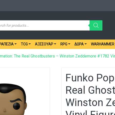
ucts
ch
ΡΑΠΈΖΙΑ
TCG
ΑΞΕΣΟΥΆΡ
RPG
ΔΏΡΑ
WARHAMMER
mation: The Real Ghostbusters – Winston Zeddemore #1782 Vin
Funko Pop!
Real Ghos
Winston Z
Vinyl Figur