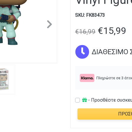
SKU:
FK83473
Next
€
15,99
€
16,99
ΔΙΑΘΈΣΙΜΟ Σ
Πληρώστε σε 3 άτο
- Προσθέστε συσκε
ΠΡΟΣ