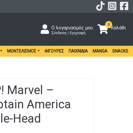
0
Ο λογαριασμός μου
Καλάθι
Σύνδεση / Εγγραφή
ΜΟΝΤΕΛΙΣΜΌΣ
ΦΙΓΟΎΡΕΣ
ΠΑΙΧΝΊΔΙΑ
MANGA
SNACKS
! Marvel –
ptain America
le-Head