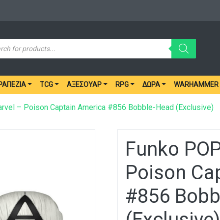
ucts
ch
ΡΑΠΈΖΙΑ
TCG
ΑΞΕΣΟΥΆΡ
RPG
ΔΏΡΑ
WARHAMMER
rvel – Poison Captain America #856 Bobble-Head (Exclusive)
Funko POP
Poison Ca
#856 Bobb
(Exclusive)