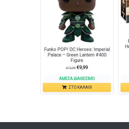
H
Funko POP! DC Heroes: Imperial
Palace – Green Lantern #400
Figure
€
9,99
€
15,99
ΆΜΕΣΑ ΔΙΑΘΈΣΙΜΟ
ΣΤΟ ΚΑΛΆΘΙ