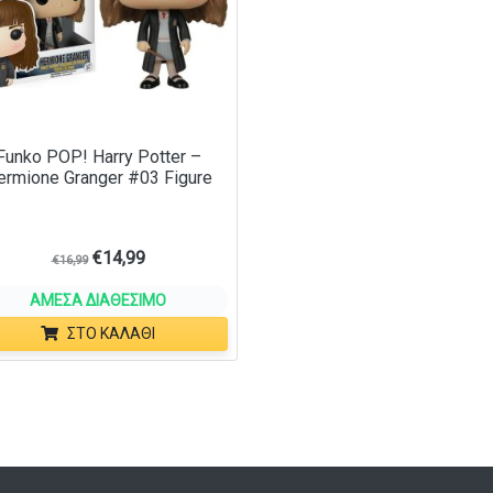
Funko POP! Harry Potter –
ermione Granger #03 Figure
€
14,99
€
16,99
ΆΜΕΣΑ ΔΙΑΘΈΣΙΜΟ
ΣΤΟ ΚΑΛΆΘΙ