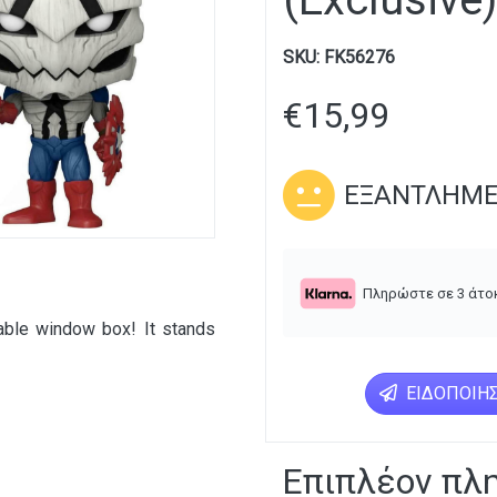
SKU:
FK56276
€
15,99
ΕΞΑΝΤΛΗΜ
Πληρώστε σε 3 άτο
able window box! It stands
ΕΙΔΟΠΟΊΗΣ
Επιπλέον πλ