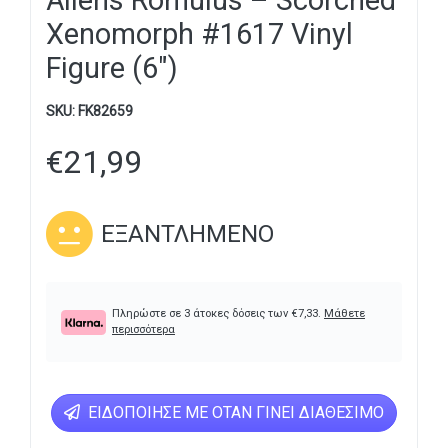
Aliens Romulus – Scorched
Xenomorph #1617 Vinyl
Figure (6″)
SKU:
FK82659
€
21,99
ΕΞΑΝΤΛΗΜΈΝΟ
Πληρώστε σε 3 άτοκες δόσεις των
€
7,33
.
Μάθετε
περισσότερα
ΕΙΔΟΠΟΊΗΣΕ ΜΕ ΌΤΑΝ ΓΊΝΕΙ ΔΙΑΘΈΣΙΜΟ