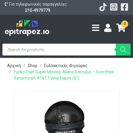
Για τηλεφωνικές παραγγελίες:
210-4979779
0
Products
search
Αρχική
Shop
Συλλεκτικές Φιγούρες
Funko Pop! Super Movies: Aliens Romulus – Scorched
Xenomorph #1617 Vinyl Figure (6″)