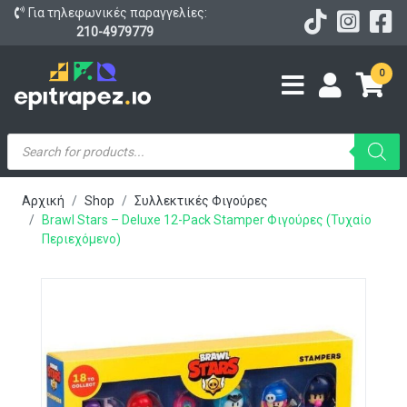
Για τηλεφωνικές παραγγελίες:
210-4979779
0
Products
search
Αρχική
Shop
Συλλεκτικές Φιγούρες
Brawl Stars – Deluxe 12-Pack Stamper Φιγούρες (Τυχαίο
Περιεχόμενο)