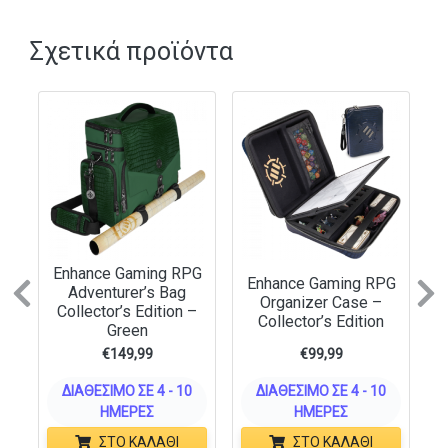
measures 15. 6” x 3. 2” x 4. 2”
Secure closure with built-in elastic band
Σχετικά προϊόντα
Enhance Gaming RPG
Enhance Gaming RPG
Adventurer’s Bag
Previous
N
Organizer Case –
Collector’s Edition –
Collector’s Edition
Green
€
149,99
€
99,99
ΔΙΑΘΈΣΙΜΟ ΣΕ 4 - 10
ΔΙΑΘΈΣΙΜΟ ΣΕ 4 - 10
ΗΜΈΡΕΣ
ΗΜΈΡΕΣ
ΣΤΟ ΚΑΛΆΘΙ
ΣΤΟ ΚΑΛΆΘΙ