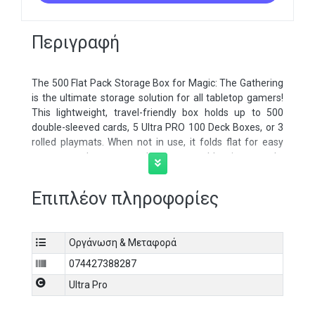
Περιγραφή
The 500 Flat Pack Storage Box for Magic: The Gathering
is the ultimate storage solution for all tabletop gamers!
This lightweight, travel-friendly box holds up to 500
double-sleeved cards, 5 Ultra PRO 100 Deck Boxes, or 3
rolled playmats. When not in use, it folds flat for easy
storage and transport, then reassembles in seconds.
Features an exclusive design and closes securely with a
built-in elastic band. Perfect for conventions,
Επιπλέον πληροφορίες
tournaments, and gaming events, this storage box has
you covered. Officially licensed 500 Flat Pack Storage
Box for Magic: The Gathering Tarkir Dragonstorm
Οργάνωση & Μεταφορά
Features exclusive artwork
074427388287
Holds 500 double-sleeved cards, 5 Ultra PRO 100 Deck
Ultra Pro
Boxes®, or 3 rolled playmats
Ships flat and assembles/disassembles in seconds;