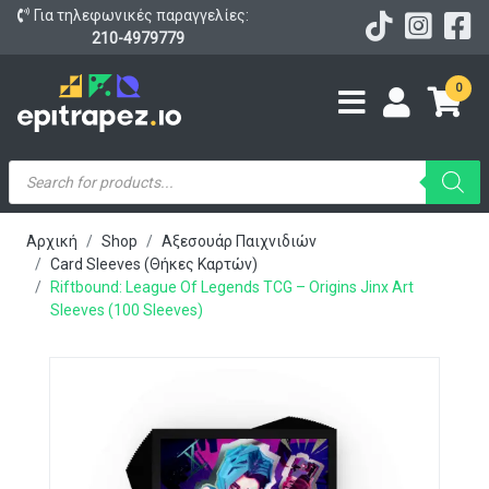
Για τηλεφωνικές παραγγελίες:
210-4979779
0
Products
search
Αρχική
Shop
Αξεσουάρ Παιχνιδιών
Card Sleeves (Θήκες Καρτών)
Riftbound: League Of Legends TCG – Origins Jinx Art
Sleeves (100 Sleeves)