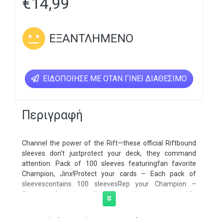
€
14,99
ΕΞΑΝΤΛΗΜΈΝΟ
ΕΙΔΟΠΟΊΗΣΕ ΜΕ ΌΤΑΝ ΓΊΝΕΙ ΔΙΑΘΈΣΙΜΟ
Περιγραφή
Channel the power of the Rift—these official Riftbound
sleeves don’t justprotect your deck, they command
attention. Pack of 100 sleeves featuringfan favorite
Champion, Jinx!Protect your cards – Each pack of
sleevescontains 100 sleevesRep your Champion –
Sleeves featuring Jinxcommand attention while
protecting yourRiftbound deck!Retail ready – Hanging,
single wide packsfor easy in store display!Collect them