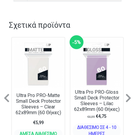
Σχετικά προϊόντα
‑5%
Ultra Pro PRO-Gloss
Ultra Pro PRO-Matte
Small Deck Protector
Previous
N
Small Deck Protector
Sleeves – Lilac
Sleeves – Clear
62x89mm (60 Θήκες)
62x89mm (60 Θήκες)
€
4,75
€
4,99
€
5,99
ΔΙΑΘΈΣΙΜΟ ΣΕ 4 - 10
ΆΜΕΣΑ ΔΙΑΘΈΣΙΜΟ
ΗΜΈΡΕΣ