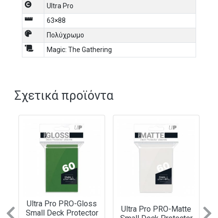
Ultra Pro
105 standard size Deck ProtectorⓇ sleeves in each pack
Gloss clear front allows your foil cards to shine!
63×88
Πολύχρωμο
Magic: The Gathering
Σχετικά προϊόντα
Ultra Pro PRO-Gloss
Ultra Pro PRO-Matte
Small Deck Protector
Previous
N