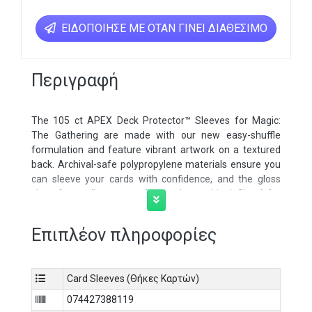
ΕΙΔΟΠΟΊΗΣΕ ΜΕ ΌΤΑΝ ΓΊΝΕΙ ΔΙΑΘΈΣΙΜΟ
Περιγραφή
The 105 ct APEX Deck Protector™ Sleeves for Magic:
The Gathering are made with our new easy-shuffle
formulation and feature vibrant artwork on a textured
back. Archival-safe polypropylene materials ensure you
can sleeve your cards with confidence, and the gloss
clear front allows your foil cards to shine! Sized for
standard size trading cards measuring 2. 5 in. x 3. 5 in.
Officially licensed APEX Deck Protector™ sleeves for
Επιπλέον πληροφορίες
Magic: The Gathering Tarkir Dragonstorm
Vibrant textured print featuring exclusive artwork of
Neriv, Heart of the Storm (Draconic Art Variant) by
Card Sleeves (Θήκες Καρτών)
Michael Walsh
New sleeve formulation offers a top-notch shuffle
074427388119
experience made to perform and last