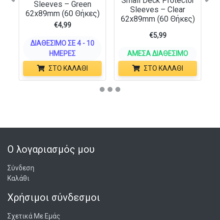
Small Deck Protector
Sleeves – Green
Sleeves – Clear
62x89mm (60 Θήκες)
62x89mm (60 Θήκες)
€
4,99
€
5,99
ΔΙΑΘΈΣΙΜΟ ΣΕ 4 - 10
ΗΜΈΡΕΣ
ΆΜΕΣΑ ΔΙΑΘΈΣΙΜΟ
ΣΤΟ ΚΑΛΆΘΙ
ΣΤΟ ΚΑΛΆΘΙ
Ο λογαριασμός μου
Σύνδεση
Καλάθι
Χρήσιμοι σύνδεσμοι
Σχετικά Με Εμάς