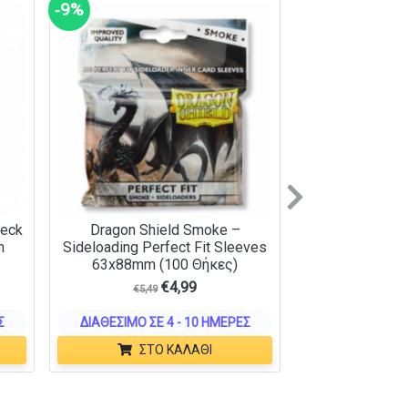
‑9%
Next
Deck
Dragon Shield Smoke –
n
Sideloading Perfect Fit Sleeves
63x88mm (100 Θήκες)
€
4,99
€
5,49
Σ
ΔΙΑΘΈΣΙΜΟ ΣΕ 4 - 10 ΗΜΈΡΕΣ
ΣΤΟ ΚΑΛΆΘΙ