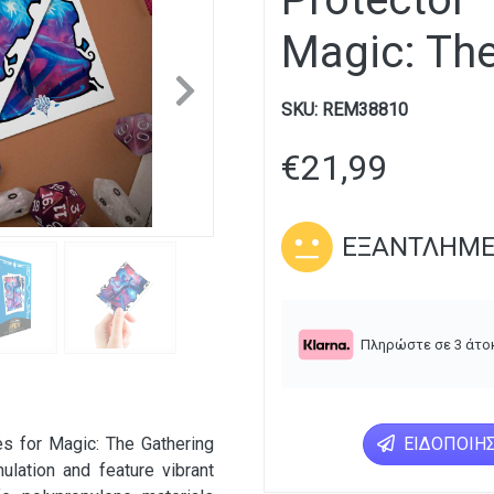
Magic: The
Next
SKU:
REM38810
€
21,99
ΕΞΑΝΤΛΗΜ
Πληρώστε σε 3 άτο
s for Magic: The Gathering
ΕΙΔΟΠΟΊΗΣ
lation and feature vibrant