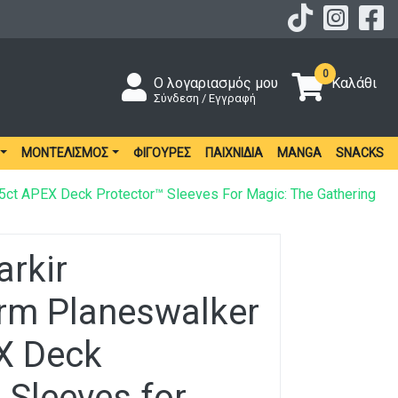
0
Ο λογαριασμός μου
Καλάθι
Σύνδεση / Εγγραφή
ΜΟΝΤΕΛΙΣΜΌΣ
ΦΙΓΟΎΡΕΣ
ΠΑΙΧΝΊΔΙΑ
MANGA
SNACKS
05ct APEX Deck Protector™ Sleeves For Magic: The Gathering
arkir
rm Planeswalker
X Deck
 Sleeves for