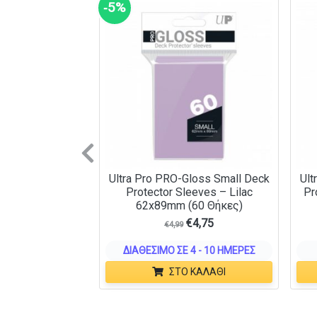
‑5%
Previous
Ultra Pro PRO-Gloss Small Deck
Ult
Protector Sleeves – Lilac
Pr
62x89mm (60 Θήκες)
€
4,75
€
4,99
ΔΙΑΘΈΣΙΜΟ ΣΕ 4 - 10 ΗΜΈΡΕΣ
ΣΤΟ ΚΑΛΆΘΙ