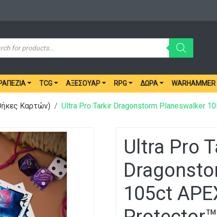
ucts
ch
ΡΑΠΈΖΙΑ
TCG
ΑΞΕΣΟΥΆΡ
RPG
ΔΏΡΑ
WARHAMMER
(Θήκες Καρτών)
Ultra Pro Tarkir Dragonstorm Planeswalker 1
Ultra Pro T
Dragonsto
105ct APE
Protector™