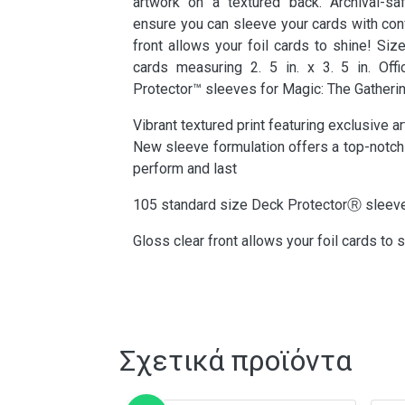
artwork on a textured back. Archival-sa
ensure you can sleeve your cards with con
front allows your foil cards to shine! Siz
cards measuring 2. 5 in. x 3. 5 in. Off
Protector™ sleeves for Magic: The Gatheri
Vibrant textured print featuring exclusive a
New sleeve formulation offers a top-notch
perform and last
105 standard size Deck ProtectorⓇ sleeve
Gloss clear front allows your foil cards to 
Σχετικά προϊόντα