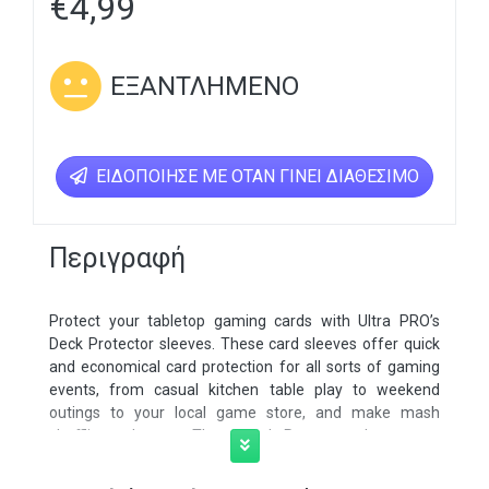
€
4,99
ΕΞΑΝΤΛΗΜΈΝΟ
ΕΙΔΟΠΟΊΗΣΕ ΜΕ ΌΤΑΝ ΓΊΝΕΙ ΔΙΑΘΈΣΙΜΟ
Περιγραφή
Protect your tabletop gaming cards with Ultra PRO’s
Deck Protector sleeves. These card sleeves offer quick
and economical card protection for all sorts of gaming
events, from casual kitchen table play to weekend
outings to your local game store, and make mash
shuffling a breeze. These Deck Protector sleeves are
made with archival-safe (non-PVC) film bearing the
hologram authenticity mark and sized to fit small /