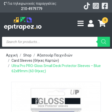
Για τηλεφωνικές παραγγελίες:
210-4979779
0
Products
search
Αρχική
Shop
Αξεσουάρ Παιχνιδιών
Card Sleeves (Θήκες Καρτών)
Ultra Pro PRO-Gloss Small Deck Protector Sleeves – Blue
62x89mm (60 Θήκες)