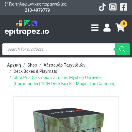
Για τηλεφωνικές παραγγελίες:
210-4979779
0
Products
search
Αρχική
Shop
Αξεσουάρ Παιχνιδιών
Deck Boxes & Playmats
Ultra Pro Duskmourn Zimone, Mystery Unraveler
(Commander) 100+ Deck Box For Magic: The Gathering