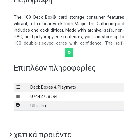
The 100 Deck Box® card storage container features
vibrant, full-color artwork from Magic: The Gathering and
includes one deck divider. Made with archival-safe, non-
PVC, rigid polypropylene materials, you can store up to
100 double-sleeved cards with confidence. The self-
locking lid keeps your cards securely stored when not in
use, while also offering easy access. Sized for standard-
size trading cards. Officially licensed Deck Box® card
Επιπλέον πληροφορίες
storage for Magic: The Gathering Duskmourn
Features exclusive artwork of Zimone, Mystery
Unraveler (Commander) by Mila Pesic
Deck Boxes & Playmats
074427385941
Holds up to 100 standard size cards double-sleeved
Ultra Pro
Made with archival-safe, rigid polypropylene materials
for safe storage
Includes one themed deck divider
Σχετικά προϊόντα