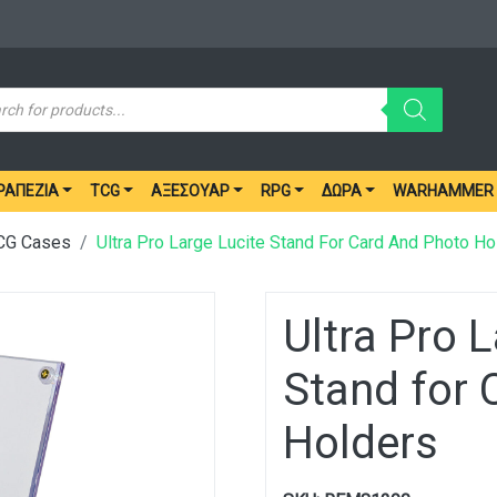
ucts
ch
ΡΑΠΈΖΙΑ
TCG
ΑΞΕΣΟΥΆΡ
RPG
ΔΏΡΑ
WARHAMMER
TCG Cases
Ultra Pro Large Lucite Stand For Card And Photo Ho
Ultra Pro 
Stand for 
Holders