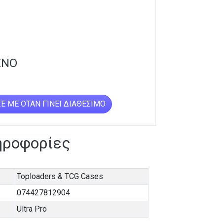
ΈΝΟ
Ε ΜΕ ΌΤΑΝ ΓΊΝΕΙ ΔΙΑΘΈΣΙΜΟ
ηροφορίες
Toploaders & TCG Cases
074427812904
Ultra Pro