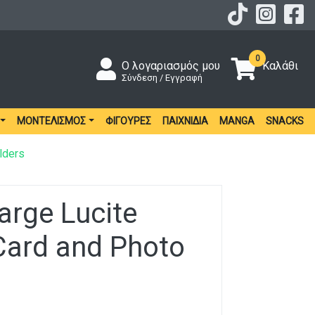
0
Ο λογαριασμός μου
Καλάθι
Σύνδεση / Εγγραφή
ΜΟΝΤΕΛΙΣΜΌΣ
ΦΙΓΟΎΡΕΣ
ΠΑΙΧΝΊΔΙΑ
MANGA
SNACKS
lders
Large Lucite
Card and Photo