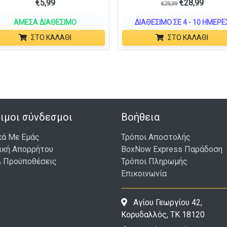
€
5,99
€
28,99
€
29,99
ΆΜΕΣΑ ΔΙΑΘΈΣΙΜΟ
ΔΙΑΘΈΣΙΜΟ ΣΕ 4 - 10 ΗΜΈΡΕ
ΣΤΟ ΚΑΛΆΘΙ
ΣΤΟ ΚΑΛΆΘΙ
ιμοι σύνδεσμοι
Βοήθεια
κά Με Εμάς
Τρόποι Αποστολής
ική Απορρήτου
BoxNow Express Παράδοση
& Προϋποθέσεις
Τρόποι Πληρωμής
Επικοινωνία
Αγίου Γεωργίου 42,
Κορυδαλλός, ΤΚ 18120