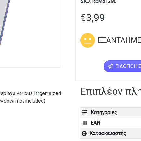
SKU:
REM81290
€
3,99
ΕΞΑΝΤΛΗΜ
ΕΙΔΟΠΟΊΗΣ
Επιπλέον πλ
isplays various larger-sized
rewdown not included)
Κατηγορίες
EAN
Κατασκευαστής