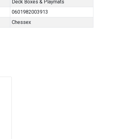
Deck Boxes & Playmats
0601982003913
Chessex