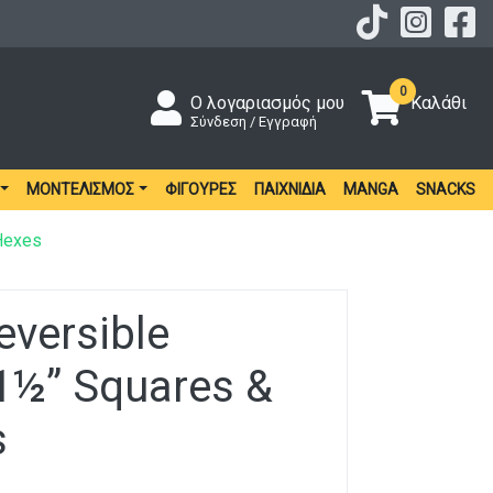
0
Ο λογαριασμός μου
Καλάθι
Σύνδεση / Εγγραφή
ΜΟΝΤΕΛΙΣΜΌΣ
ΦΙΓΟΎΡΕΣ
ΠΑΙΧΝΊΔΙΑ
MANGA
SNACKS
Hexes
versible
½” Squares &
s