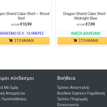
gon Shield Cube Shell – Blood
Dragon Shield Cube Shell 
Red
Midnight Blue
€
10,99
€
7,99
€
11,99
€
11,99
ΔΙΑΘΈΣΙΜΟ ΣΕ 4 - 10 ΗΜΈΡΕΣ
ΆΜΕΣΑ ΔΙΑΘΈΣΙΜΟ
ΣΤΟ ΚΑΛΆΘΙ
ΣΤΟ ΚΑΛΆΘΙ
ιμοι σύνδεσμοι
Βοήθεια
κά Με Εμάς
Τρόποι Αποστολής
ική Απορρήτου
BoxNow Express Παράδοση
& Προϋποθέσεις
Τρόποι Πληρωμής
Επικοινωνία