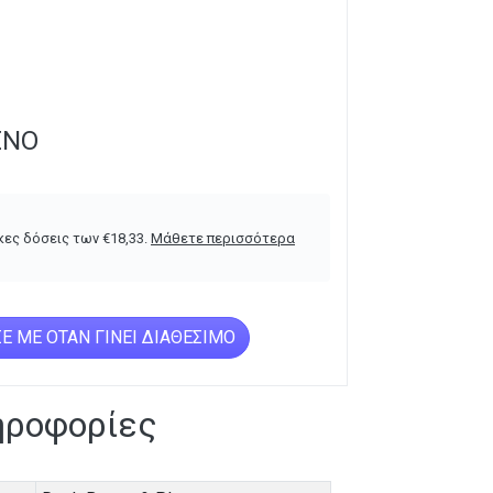
ΈΝΟ
κες δόσεις των
€
18,33
.
Μάθετε περισσότερα
Ε ΜΕ ΌΤΑΝ ΓΊΝΕΙ ΔΙΑΘΈΣΙΜΟ
ηροφορίες