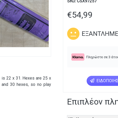
SKU:
CSX97257
€
54,99
ΕΞΑΝΤΛΗΜ
Πληρώστε σε 3 άτο
 is 22 x 31. Hexes are 25 x
ΕΙΔΟΠΟΊΗΣ
1 and 30 hexes, so no play
Επιπλέον πλ