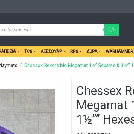
ucts
ch
ΡΑΠΈΖΙΑ
TCG
ΑΞΕΣΟΥΆΡ
RPG
ΔΏΡΑ
WARHAMMER
Playmats
Chessex Reversible Megamat 1½” Squares & 1½”” 
Chessex Re
Megamat 1
1½”” Hexe