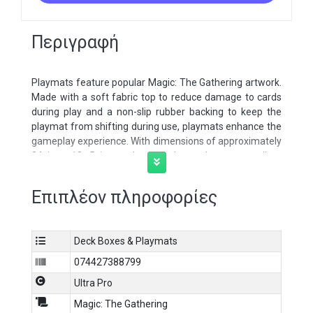
Περιγραφή
Playmats feature popular Magic: The Gathering artwork.
Made with a soft fabric top to reduce damage to cards
during play and a non-slip rubber backing to keep the
playmat from shifting during use, playmats enhance the
gameplay experience. With dimensions of approximately
24 in. x 13. 5 in., a playmat also makes an excellent
oversize mousepad for home or office. Officially licensed
Playmat for Magic: The Gathering Edge of Eternities
Επιπλέον πληροφορίες
Features exclusive artwork of Susur Secundi, Void Altar
by Adam PaquetteApproximately 24 in. x 13. 5 in. and
lies flatSoft fabric top helps protect cards during
Deck Boxes & Playmats
gameplayNon-slip rubber backing keeps the playmat
from shifting during use
074427388799
Ultra Pro
Magic: The Gathering