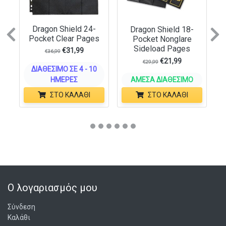
Dragon Shield 24-
Dragon Shield 18-
Previous
N
Pocket Clear Pages
Pocket Nonglare
Sideload Pages
€
31,99
€
36,99
€
21,99
€
29,99
ΔΙΑΘΈΣΙΜΟ ΣΕ 4 - 10
ΗΜΈΡΕΣ
ΆΜΕΣΑ ΔΙΑΘΈΣΙΜΟ
ΣΤΟ ΚΑΛΆΘΙ
ΣΤΟ ΚΑΛΆΘΙ
Ο λογαριασμός μου
Σύνδεση
Καλάθι