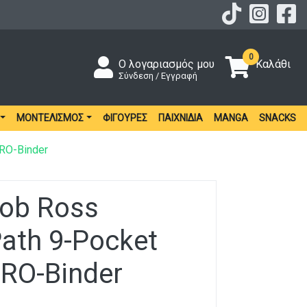
0
Ο λογαριασμός μου
Καλάθι
Σύνδεση / Εγγραφή
ΜΟΝΤΕΛΙΣΜΌΣ
ΦΙΓΟΎΡΕΣ
ΠΑΙΧΝΊΔΙΑ
MANGA
SNACKS
PRO-Binder
Bob Ross
ath 9-Pocket
PRO-Binder