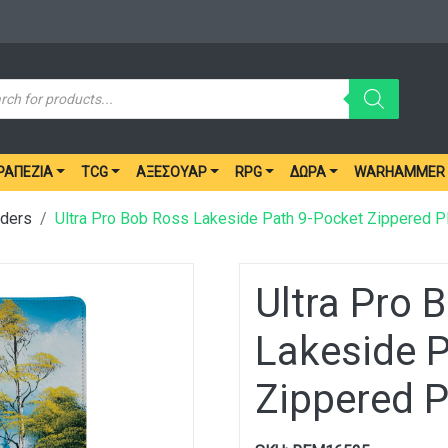
ucts
ch
ΡΑΠΈΖΙΑ
TCG
ΑΞΕΣΟΥΆΡ
RPG
ΔΏΡΑ
WARHAMMER
nders
Ultra Pro Bob Ross Lakeside Path 9-Pocket Zippered 
Ultra Pro 
Lakeside P
Zippered 