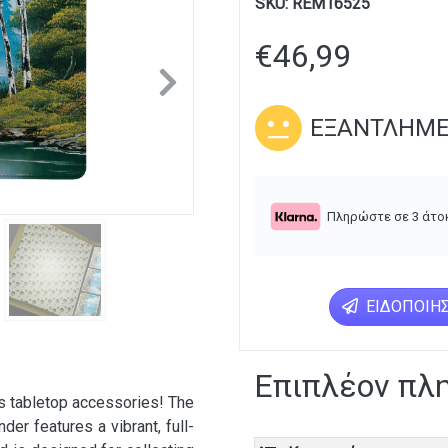
SKU:
REM16525
€
46,99
Next
ΕΞΑΝΤΛΗΜ
Πληρώστε σε 3 άτο
ΕΙΔΟΠΟΊΗΣ
Επιπλέον πλ
s tabletop accessories! The
r features a vibrant, full-