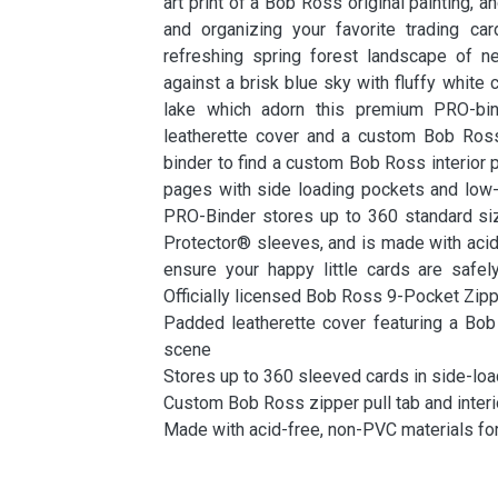
art print of a Bob Ross original painting, a
and organizing your favorite trading ca
refreshing spring forest landscape of n
against a brisk blue sky with fluffy white c
lake which adorn this premium PRO-bi
leatherette cover and a custom Bob Ross
binder to find a custom Bob Ross interior 
pages with side loading pockets and low-f
PRO-Binder stores up to 360 standard si
Protector® sleeves, and is made with acid
ensure your happy little cards are safel
Officially licensed Bob Ross 9-Pocket Zi
Padded leatherette cover featuring a Bob
scene
Stores up to 360 sleeved cards in side-lo
Custom Bob Ross zipper pull tab and interi
Made with acid-free, non-PVC materials fo