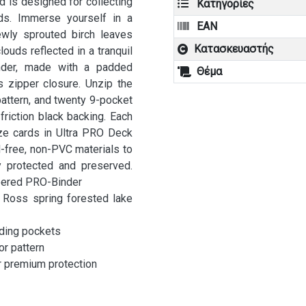
nd is designed for collecting
Κατηγορίες
rds. Immerse yourself in a
EAN
ewly sprouted birch leaves
Κατασκευαστής
louds reflected in a tranquil
nder, made with a padded
Θέμα
 zipper closure. Unzip the
pattern, and twenty 9-pocket
riction black backing. Each
ze cards in Ultra PRO Deck
-free, non-PVC materials to
y protected and preserved.
ppered PRO-Binder
 Ross spring forested lake
ading pockets
or pattern
r premium protection