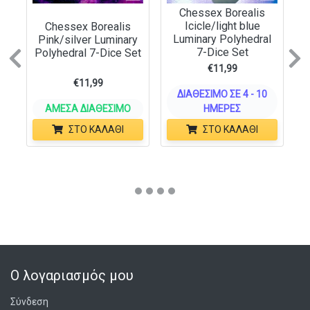
Chessex Borealis
Icicle/light blue
Chessex Borealis
Luminary Polyhedral
Pink/silver Luminary
7-Dice Set
Polyhedral 7-Dice Set
Previous
N
€
11,99
€
11,99
ΔΙΑΘΈΣΙΜΟ ΣΕ 4 - 10
ΆΜΕΣΑ ΔΙΑΘΈΣΙΜΟ
ΗΜΈΡΕΣ
ΣΤΟ ΚΑΛΆΘΙ
ΣΤΟ ΚΑΛΆΘΙ
Ο λογαριασμός μου
Σύνδεση