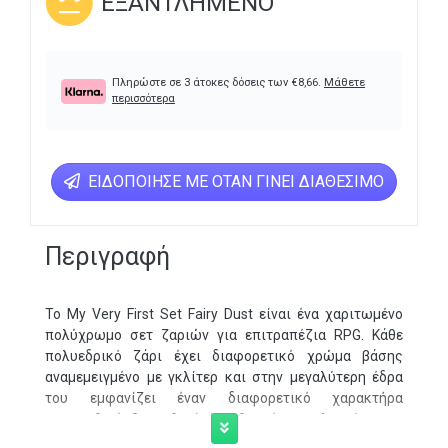
ΕΞΑΝΤΛΗΜΈΝΟ
Πληρώστε σε 3 άτοκες δόσεις των
€
8,66
.
Μάθετε
περισσότερα
ΕΙΔΟΠΟΊΗΣΕ ΜΕ ΌΤΑΝ ΓΊΝΕΙ ΔΙΑΘΈΣΙΜΟ
Περιγραφή
Το My Very First Set Fairy Dust είναι ένα χαριτωμένο
πολύχρωμο σετ ζαριών για επιτραπέζια RPG. Κάθε
πολυεδρικό ζάρι έχει διαφορετικό χρώμα βάσης
αναμεμειγμένο με γκλίτερ και στην μεγαλύτερη έδρα
του εμφανίζει έναν διαφορετικό χαρακτήρα
παραμυθιού. Οι αριθμοί είναι βαμμένοι σε λευκό και το
σετ περιλαμβάνει συνολικά 7 ζάρια από πλαστικό.