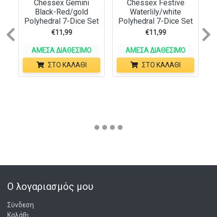
Chessex Gemini
Chessex Festive
Black-Red/gold
Waterlily/white
Polyhedral 7-Dice Set
Polyhedral 7-Dice Set
€
11,99
€
11,99
Previous
N
ΆΜΕΣΑ ΔΙΑΘΈΣΙΜΟ
ΆΜΕΣΑ ΔΙΑΘΈΣΙΜΟ
ΣΤΟ ΚΑΛΆΘΙ
ΣΤΟ ΚΑΛΆΘΙ
Ο λογαριασμός μου
Σύνδεση
Καλάθι