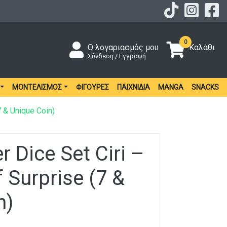
0
Ο λογαριασμός μου
Καλάθι
Σύνδεση / Εγγραφή
ΜΟΝΤΕΛΙΣΜΌΣ
ΦΙΓΟΎΡΕΣ
ΠΑΙΧΝΊΔΙΑ
MANGA
SNACKS
7 & Unique Coin)
r Dice Set Ciri –
 Surprise (7 &
n)