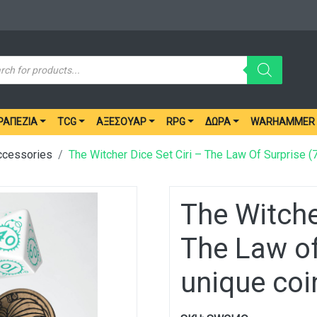
ucts
ch
ΡΑΠΈΖΙΑ
TCG
ΑΞΕΣΟΥΆΡ
RPG
ΔΏΡΑ
WARHAMMER
ccessories
The Witcher Dice Set Ciri – The Law Of Surprise (
The Witche
The Law of
unique coi