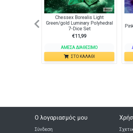
Chessex Borealis Light
Green/gold Luminary Polyhedral
Previous
Pink
7-Dice Set
€
11,99
ΆΜΕΣΑ ΔΙΑΘΈΣΙΜΟ
ΣΤΟ ΚΑΛΆΘΙ
Ο λογαριασμός μου
Χρήσ
Σύνδεση
Σχετι