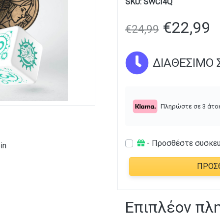
SKU:
SWCI4Q
€
22,99
€
24,99
ΔΙΑΘΈΣΙΜΟ Σ
Πληρώστε σε 3 άτο
- Προσθέστε συσκε
in
ΠΡΟΣ
Επιπλέον πλ