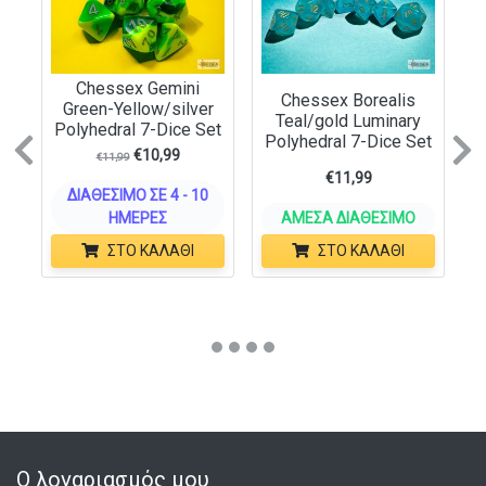
Chessex Gemini
Chessex Borealis
Green-Yellow/silver
Teal/gold Luminary
Polyhedral 7-Dice Set
Polyhedral 7-Dice Set
Previous
N
€
10,99
€
11,99
€
11,99
ΔΙΑΘΈΣΙΜΟ ΣΕ 4 - 10
ΗΜΈΡΕΣ
ΆΜΕΣΑ ΔΙΑΘΈΣΙΜΟ
ΣΤΟ ΚΑΛΆΘΙ
ΣΤΟ ΚΑΛΆΘΙ
Ο λογαριασμός μου