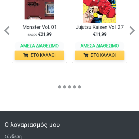
Monster Vol. 01
Jujutsu Kaisen Vol. 27
Previous
N
€
21,99
€
11,99
€
24,99
ΆΜΕΣΑ ΔΙΑΘΈΣΙΜΟ
ΆΜΕΣΑ ΔΙΑΘΈΣΙΜΟ
ΣΤΟ ΚΑΛΆΘΙ
ΣΤΟ ΚΑΛΆΘΙ
Ο λογαριασμός μου
Σύνδεση