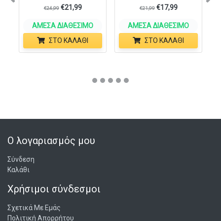
Previous
N
€
21,99
€
17,99
€
24,99
€
21,99
ΆΜΕΣΑ ΔΙΑΘΈΣΙΜΟ
ΆΜΕΣΑ ΔΙΑΘΈΣΙΜΟ
ΣΤΟ ΚΑΛΆΘΙ
ΣΤΟ ΚΑΛΆΘΙ
Ο λογαριασμός μου
Σύνδεση
Καλάθι
Χρήσιμοι σύνδεσμοι
Σχετικά Με Εμάς
Πολιτική Απορρήτου