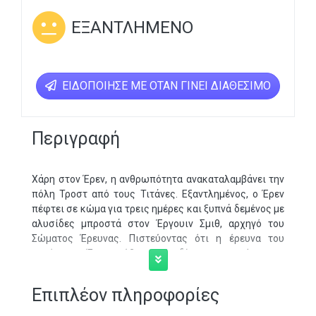
ΕΞΑΝΤΛΗΜΈΝΟ
ΕΙΔΟΠΟΊΗΣΕ ΜΕ ΌΤΑΝ ΓΊΝΕΙ ΔΙΑΘΈΣΙΜΟ
Περιγραφή
Χάρη στον Έρεν, η ανθρωπότητα ανακαταλαμβάνει την
πόλη Τροστ από τους Τιτάνες. Εξαντλημένος, ο Έρεν
πέφτει σε κώμα για τρεις ημέρες και ξυπνά δεμένος με
αλυσίδες μπροστά στον Έργουιν Σμιθ, αρχηγό του
Σώματος Έρευνας. Πιστεύοντας ότι η έρευνα του
πατέρα του Έρεν κρύβει το κλειδί για το μυστήριο της
εμφάνισης των Τιτάνων, ο Σμιθ θέλει μια αποστολή για
να την ανακτήσει από το σπίτι όπου μεγάλωσε ο Έρεν.
Επιπλέον πληροφορίες
Όμως το σπίτι βρίσκεται βαθιά σε εχθρικό έδαφος και
για να φτάσει εκεί ο Έρεν πρέπει να μάθει να ελέγχει