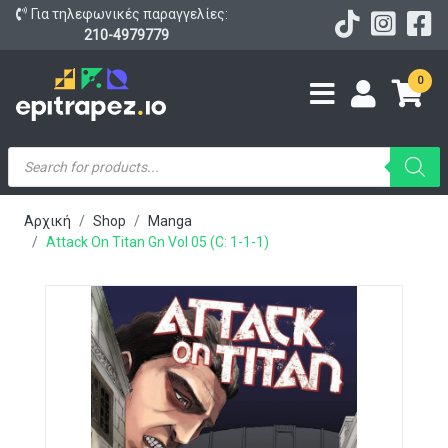
Για τηλεφωνικές παραγγελίες:
210-4979779
0
Products
search
Αρχική
Shop
Manga
Attack On Titan Gn Vol 05 (C: 1-1-1)