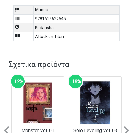
μια δύναμη που ακόμη δεν κατανοεί πλήρως.
Manga
9781612622545
Kodansha
Attack on Titan
Σχετικά προϊόντα
‑12%
‑18%
Monster Vol. 01
Solo Leveling Vol. 03